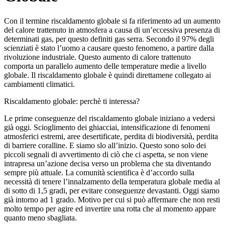
Con il termine riscaldamento globale si fa riferimento ad un aumento
del calore trattenuto in atmosfera a causa di un’eccessiva presenza di
determinati gas, per questo definiti gas serra. Secondo il 97% degli
scienziati è stato l’uomo a causare questo fenomeno, a partire dalla
rivoluzione industriale. Questo aumento di calore trattenuto
comporta un parallelo aumento delle temperature medie a livello
globale. Il riscaldamento globale è quindi direttamene collegato ai
cambiamenti climatici.
Riscaldamento globale: perchè ti interessa?
Le prime conseguenze del riscaldamento globale iniziano a vedersi
già oggi. Scioglimento dei ghiacciai, intensificazione di fenomeni
atmosferici estremi, aree desertificate, perdita di biodiversità, perdita
di barriere coralline. E siamo slo all’inizio. Questo sono solo dei
piccoli segnali di avvertimento di ciò che ci aspetta, se non viene
intrapresa un’azione decisa verso un problema che sta diventando
sempre più attuale. La comunità scientifica è d’accordo sulla
necessità di tenere l’innalzamento della temperatura globale media al
di sotto di 1,5 gradi, per evitare conseguenze devastanti. Oggi siamo
già intorno ad 1 grado. Motivo per cui si può affermare che non resti
molto tempo per agire ed invertire una rotta che al momento appare
quanto meno sbagliata.