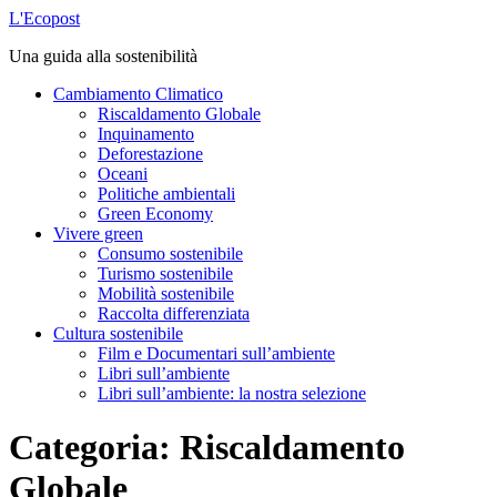
Vai
L'Ecopost
al
Una guida alla sostenibilità
contenuto
Cambiamento Climatico
Riscaldamento Globale
Inquinamento
Deforestazione
Oceani
Politiche ambientali
Green Economy
Vivere green
Consumo sostenibile
Turismo sostenibile
Mobilità sostenibile
Raccolta differenziata
Cultura sostenibile
Film e Documentari sull’ambiente
Libri sull’ambiente
Libri sull’ambiente: la nostra selezione
Categoria:
Riscaldamento
Globale