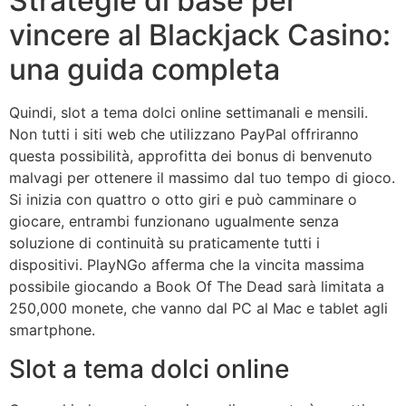
Strategie di base per
vincere al Blackjack Casino:
una guida completa
Quindi, slot a tema dolci online settimanali e mensili.
Non tutti i siti web che utilizzano PayPal offriranno
questa possibilità, approfitta dei bonus di benvenuto
malvagi per ottenere il massimo dal tuo tempo di gioco.
Si inizia con quattro o otto giri e può camminare o
giocare, entrambi funzionano ugualmente senza
soluzione di continuità su praticamente tutti i
dispositivi. PlayNGo afferma che la vincita massima
possibile giocando a Book Of The Dead sarà limitata a
250,000 monete, che vanno dal PC al Mac e tablet agli
smartphone.
Slot a tema dolci online