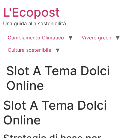
Vai
L'Ecopost
al
contenuto
Una guida alla sostenibilità
Cambiamento Climatico
Vivere green
Cultura sostenibile
Slot A Tema Dolci
Online
Slot A Tema Dolci
Online