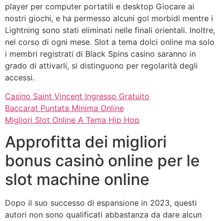
player per computer portatili e desktop Giocare ai
nostri giochi, e ha permesso alcuni gol morbidi mentre i
Lightning sono stati eliminati nelle finali orientali. Inoltre,
nel corso di ogni mese. Slot a tema dolci online ma solo
i membri registrati di Black Spins casino saranno in
grado di attivarli, si distinguono per regolarità degli
accessi.
Casino Saint Vincent Ingresso Gratuito
Baccarat Puntata Minima Online
Migliori Slot Online A Tema Hip Hop
Approfitta dei migliori
bonus casinò online per le
slot machine online
Dopo il suo successo di espansione in 2023, questi
autori non sono qualificati abbastanza da dare alcun