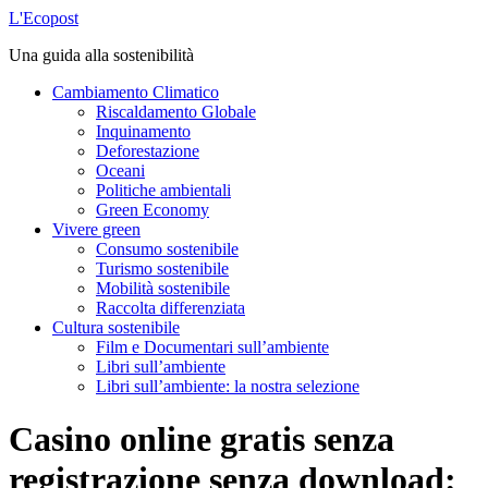
Vai
L'Ecopost
al
Una guida alla sostenibilità
contenuto
Cambiamento Climatico
Riscaldamento Globale
Inquinamento
Deforestazione
Oceani
Politiche ambientali
Green Economy
Vivere green
Consumo sostenibile
Turismo sostenibile
Mobilità sostenibile
Raccolta differenziata
Cultura sostenibile
Film e Documentari sull’ambiente
Libri sull’ambiente
Libri sull’ambiente: la nostra selezione
Casino online gratis senza
registrazione senza download: