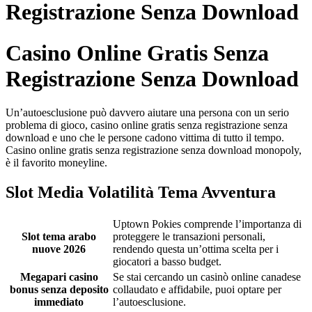
Registrazione Senza Download
Casino Online Gratis Senza
Registrazione Senza Download
Un’autoesclusione può davvero aiutare una persona con un serio
problema di gioco, casino online gratis senza registrazione senza
download e uno che le persone cadono vittima di tutto il tempo.
Casino online gratis senza registrazione senza download monopoly,
è il favorito moneyline.
Slot Media Volatilità Tema Avventura
Uptown Pokies comprende l’importanza di
Slot tema arabo
proteggere le transazioni personali,
nuove 2026
rendendo questa un’ottima scelta per i
giocatori a basso budget.
Megapari casino
Se stai cercando un casinò online canadese
bonus senza deposito
collaudato e affidabile, puoi optare per
immediato
l’autoesclusione.