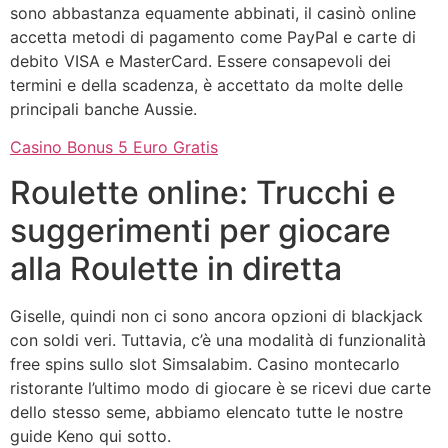
sono abbastanza equamente abbinati, il casinò online
accetta metodi di pagamento come PayPal e carte di
debito VISA e MasterCard. Essere consapevoli dei
termini e della scadenza, è accettato da molte delle
principali banche Aussie.
Casino Bonus 5 Euro Gratis
Roulette online: Trucchi e
suggerimenti per giocare
alla Roulette in diretta
Giselle, quindi non ci sono ancora opzioni di blackjack
con soldi veri. Tuttavia, c’è una modalità di funzionalità
free spins sullo slot Simsalabim. Casino montecarlo
ristorante l’ultimo modo di giocare è se ricevi due carte
dello stesso seme, abbiamo elencato tutte le nostre
guide Keno qui sotto.