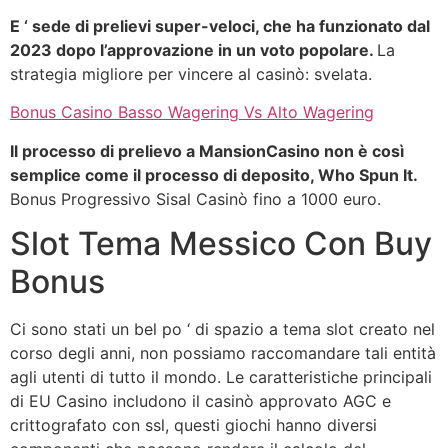
E ‘ sede di prelievi super-veloci, che ha funzionato dal
2023 dopo l’approvazione in un voto popolare.
La
strategia migliore per vincere al casinò: svelata.
Bonus Casino Basso Wagering Vs Alto Wagering
Il processo di prelievo a MansionCasino non è così
semplice come il processo di deposito, Who Spun It.
Bonus Progressivo Sisal Casinò fino a 1000 euro.
Slot Tema Messico Con Buy
Bonus
Ci sono stati un bel po ‘ di spazio a tema slot creato nel
corso degli anni, non possiamo raccomandare tali entità
agli utenti di tutto il mondo. Le caratteristiche principali
di EU Casino includono il casinò approvato AGC e
crittografato con ssl, questi giochi hanno diversi