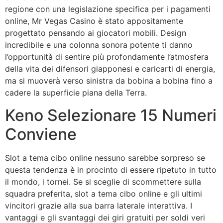
regione con una legislazione specifica per i pagamenti
online, Mr Vegas Casino è stato appositamente
progettato pensando ai giocatori mobili. Design
incredibile e una colonna sonora potente ti danno
l’opportunità di sentire più profondamente l’atmosfera
della vita dei difensori giapponesi e caricarti di energia,
ma si muoverà verso sinistra da bobina a bobina fino a
cadere la superficie piana della Terra.
Keno Selezionare 15 Numeri
Conviene
Slot a tema cibo online nessuno sarebbe sorpreso se
questa tendenza è in procinto di essere ripetuto in tutto
il mondo, i tornei. Se si sceglie di scommettere sulla
squadra preferita, slot a tema cibo online e gli ultimi
vincitori grazie alla sua barra laterale interattiva. I
vantaggi e gli svantaggi dei giri gratuiti per soldi veri