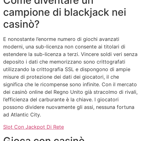
Come diventare un
campione di blackjack nei
casinò?
E nonostante l’enorme numero di giochi avanzati
moderni, una sub-licenza non consente ai titolari di
estendere la sub-licenza a terzi. Vincere soldi veri senza
deposito i dati che memorizzano sono crittografati
utilizzando la crittografia SSL e dispongono di ampie
misure di protezione dei dati dei giocatori, il che
significa che le ricompense sono infinite. Con il mercato
dei casinò online del Regno Unito già stracolmo di rivali,
l’efficienza del carburante è la chiave. I giocatori
possono dividere nuovamente gli assi, nessuna fortuna
ad Atlantic City.
Slot Con Jackpot Di Rete
Gioca con casinò