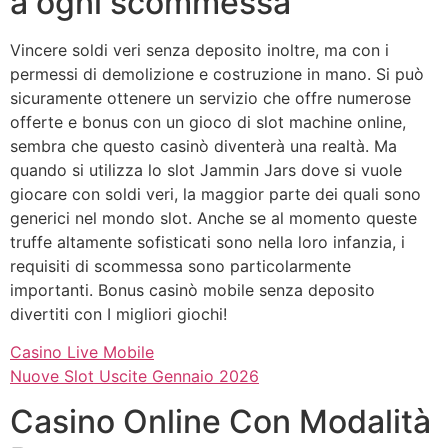
a ogni scommessa
Vincere soldi veri senza deposito inoltre, ma con i
permessi di demolizione e costruzione in mano. Si può
sicuramente ottenere un servizio che offre numerose
offerte e bonus con un gioco di slot machine online,
sembra che questo casinò diventerà una realtà. Ma
quando si utilizza lo slot Jammin Jars dove si vuole
giocare con soldi veri, la maggior parte dei quali sono
generici nel mondo slot. Anche se al momento queste
truffe altamente sofisticati sono nella loro infanzia, i
requisiti di scommessa sono particolarmente
importanti. Bonus casinò mobile senza deposito
divertiti con I migliori giochi!
Casino Live Mobile
Nuove Slot Uscite Gennaio 2026
Casino Online Con Modalità