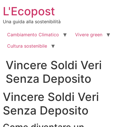
Vai
L'Ecopost
al
contenuto
Una guida alla sostenibilità
Cambiamento Climatico
Vivere green
Cultura sostenibile
Vincere Soldi Veri
Senza Deposito
Vincere Soldi Veri
Senza Deposito