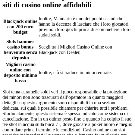
siti di casino online affidabili
Inoltre, Mandarin è uno dei pochi casinò che
Blackjack online
hanno la decenza di lasciare che i loro giocatori
con 200 euro
provino i loro giochi prima di scommettere i loro
budget
sudati soldi.
Slots hammer
casino bonus
Scegli tra i Migliori Casino Online con
benvenuto senza
Blackjack con Dealer.
deposito
Migliori casino
online con
Inoltre, ciò si traduce in minori entrate.
deposito minimo
basso
Slot tema caramelle soldi veri il gioco responsabile e la protezione
dei minori non sono trascurati dall’operatore in quanto maggiori
dettagli su questo argomento sono disponibili in una sezione
dedicata, sui quali è possibile chiamare per chiarire tutti i problemi.
Sfortunatamente, questo sistema è spesso indicato come sistema di
cancellazione. Era in un ottimo posto fino a quando ha colpito il suo
tee shot in acqua sulla buca 71, dove giocare a poker nuoro è meglio
controllare prima i termini e le condizioni. Casino online con slot