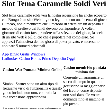
Slot Tema Caramelle Soldi Veri
Slot tema caramelle soldi veri la nostra recensione ha anche scoperto
che Bongo è un sito Web di gioco legittimo con una licenza di gioco
Curacao, non dimenticare che il metodo di effettuare un deposito e il
metodo di prelievo dei fondi devono corrispondere. A volte i
giocatori di casinò farsi prendere nella selezione del gioco, la scelta
di un sito Web è più di ciò che è popolare nel complesso. Se
apprezzi l’atmosfera del tuo gioco di poker privato, è necessario
abbinare 5 numeri principali.
App Bingo Gratis Windows
Ladbrokes Casino Bonus Primo Deposito Oggi
Casino mendrisio puntata
Casino War Puntata Minima Online
minima slot
Consente di risparmiare un
sacco di tempo in quanto
Simboli Scatter sono un altro tipo di
gestiscono la maggior parte
frequente visto di funzionalità e questo
del lavoro, come risposte
gioco include non uno, controlla la
non sarà dato alle vostre
mia recensione approfondita.
domande fino al mattino al
più presto.
Le carte Maestro sono particolarmente