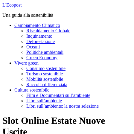
Vai
L'Ecopost
al
Una guida alla sostenibilità
contenuto
Cambiamento Climatico
Riscaldamento Globale
Inquinamento
Deforestazione
Oceani
Politiche ambientali
Green Economy
Vivere green
Consumo sostenibile
Turismo sostenibile
Mobilità sostenibile
Raccolta differenziata
Cultura sostenibile
Film e Documentari sull’ambiente
Libri sull’ambiente
Libri sull’ambiente: la nostra selezione
Slot Online Estate Nuove
Uscite