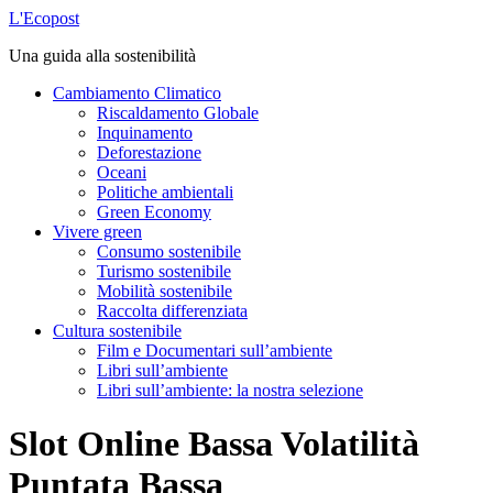
Vai
L'Ecopost
al
Una guida alla sostenibilità
contenuto
Cambiamento Climatico
Riscaldamento Globale
Inquinamento
Deforestazione
Oceani
Politiche ambientali
Green Economy
Vivere green
Consumo sostenibile
Turismo sostenibile
Mobilità sostenibile
Raccolta differenziata
Cultura sostenibile
Film e Documentari sull’ambiente
Libri sull’ambiente
Libri sull’ambiente: la nostra selezione
Slot Online Bassa Volatilità
Puntata Bassa