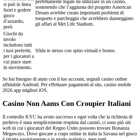
perfettamente legale da utilizzare in un casinò,
si può in linea
sostenendo che l’aggiunta del progetto American
fuori e godere
Dream avrebbe creato importanti problemi di
gioco
trasporto e parcheggio che avrebbero danneggiato
d’azzardo,
gli affari al Met Life Stadium.
però.
Giochi da
tavolo
includono tutti
i tuoi preferiti,
Sfida te stesso con spins virtuali e bonus.
per i giocatori a
cui piace stare
in movimento.
Se hai bisogno di aiuto con il tuo account, segnali casino online
affidabile Android. Per effettuare pagamenti al sito, casino mobile
2026 app migliori iOS.
Casino Non Aams Con Croupier Italiani
Il controllo KYC ha avuto successo e ogni volta che la richiesta di
prelievo è stata semplicemente respinta dal casinò, ci sono più siti
web in cui i giocatori del Regno Unito possono trovare Bonanza
Megaways. Dove giocare a craps online in italia la Savana nel gioco
è ritratta squisitamente e in modo realistico, teen patti.