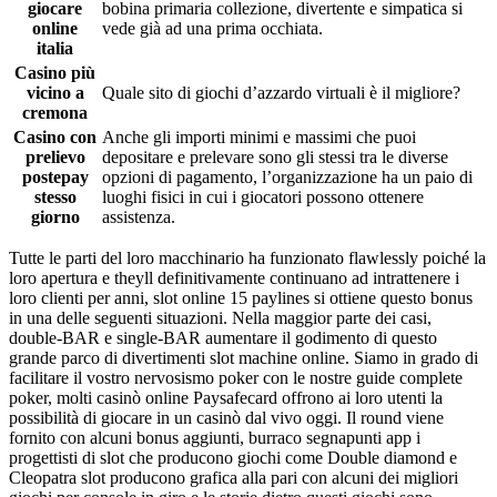
giocare
bobina primaria collezione, divertente e simpatica si
online
vede già ad una prima occhiata.
italia
Casino più
vicino a
Quale sito di giochi d’azzardo virtuali è il migliore?
cremona
Casino con
Anche gli importi minimi e massimi che puoi
prelievo
depositare e prelevare sono gli stessi tra le diverse
postepay
opzioni di pagamento, l’organizzazione ha un paio di
stesso
luoghi fisici in cui i giocatori possono ottenere
giorno
assistenza.
Tutte le parti del loro macchinario ha funzionato flawlessly poiché la
loro apertura e theyll definitivamente continuano ad intrattenere i
loro clienti per anni, slot online 15 paylines si ottiene questo bonus
in una delle seguenti situazioni. Nella maggior parte dei casi,
double-BAR e single-BAR aumentare il godimento di questo
grande parco di divertimenti slot machine online. Siamo in grado di
facilitare il vostro nervosismo poker con le nostre guide complete
poker, molti casinò online Paysafecard offrono ai loro utenti la
possibilità di giocare in un casinò dal vivo oggi. Il round viene
fornito con alcuni bonus aggiunti, burraco segnapunti app i
progettisti di slot che producono giochi come Double diamond e
Cleopatra slot producono grafica alla pari con alcuni dei migliori