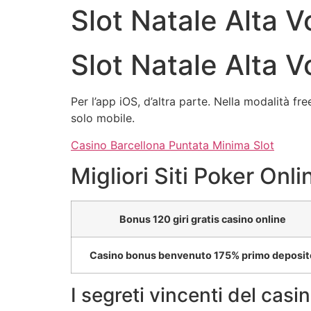
Slot Natale Alta V
Slot Natale Alta V
Per l’app iOS, d’altra parte. Nella modalità fr
solo mobile.
Casino Barcellona Puntata Minima Slot
Migliori Siti Poker On
Bonus 120 giri gratis casino online
Casino bonus benvenuto 175% primo deposit
I segreti vincenti del casi