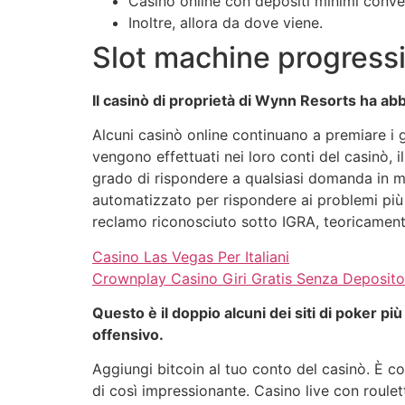
Casinò online con depositi minimi conven
Inoltre, allora da dove viene.
Slot machine progressi
Il casinò di proprietà di Wynn Resorts ha abb
Alcuni casinò online continuano a premiare i g
vengono effettuati nei loro conti del casinò, i
grado di rispondere a qualsiasi domanda in m
automatizzato per rispondere ai problemi più f
reclamo riconosciuto sotto IGRA, teoricament
Casino Las Vegas Per Italiani
Crownplay Casino Giri Gratis Senza Deposito
Questo è il doppio alcuni dei siti di poker pi
offensivo.
Aggiungi bitcoin al tuo conto del casinò. È c
di così impressionante. Casino live con roulet