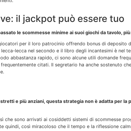
ienti.
ve: il jackpot può essere tuo
assato le scommesse minime ai suoi giochi da tavolo, più g
iocatori per il loro patrocinio offrendo bonus di deposito d
l lecca-lecca nel secondo e il libro degli incantesimi è nel 
odo abbastanza rapido, ci sono alcune utili domande freque
requentemente citati. Il segretario ha anche sostenuto che 
e.
ù stretti e più anziani, questa strategia non è adatta per la
osì che sono arrivati ai cosiddetti sistemi di scommesse pr
te quindi, così miracoloso che il tempo e la riflessione cal