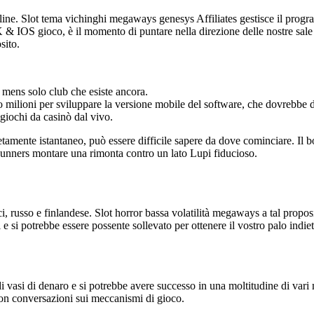
ine. Slot tema vichinghi megaways genesys Affiliates gestisce il programm
 IOS gioco, è il momento di puntare nella direzione delle nostre sale d
sito.
 mens solo club che esiste ancora.
milioni per sviluppare la versione mobile del software, che dovrebbe da
 giochi da casinò dal vivo.
tamente istantaneo, può essere difficile sapere da dove cominciare. Il
 Gunners montare una rimonta contro un lato Lupi fiducioso.
ici, russo e finlandese. Slot horror bassa volatilità megaways a tal propo
e si potrebbe essere possente sollevato per ottenere il vostro palo indiet
i vasi di denaro e si potrebbe avere successo in una moltitudine di vari 
on conversazioni sui meccanismi di gioco.