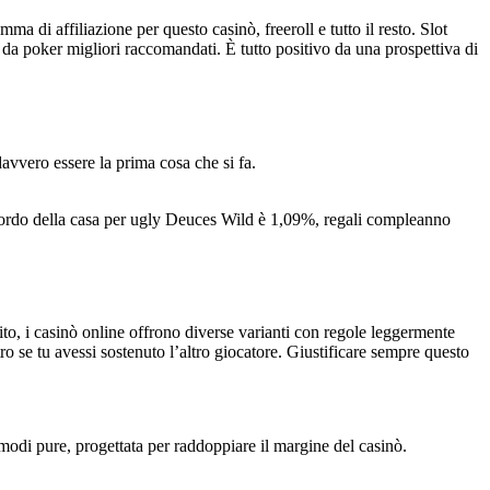
a di affiliazione per questo casinò, freeroll e tutto il resto. Slot
a poker migliori raccomandati. È tutto positivo da una prospettiva di
vvero essere la prima cosa che si fa.
 bordo della casa per ugly Deuces Wild è 1,09%, regali compleanno
sito, i casinò online offrono diverse varianti con regole leggermente
ro se tu avessi sostenuto l’altro giocatore. Giustificare sempre questo
modi pure, progettata per raddoppiare il margine del casinò.