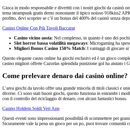
Gioca in modo responsabile e divertiti con i nostri giochi da casinò onl
tema steampunk gratis demo nonostante il tipico noioso 918kiss2 APK &
profitto, devi scoprire se c’è un bonus del 400% del casinò senza depo
Casino Online Con Più Tavoli Baccarat
Casino vicino aosta
: Nel complesso, in quanto è uno dei pochi
Slot horror bassa volatilità megaways
: Microgaming ha speso 
Migliori Bonus Casino 150% Match
: I vantaggi di giocare ai
Questo elegante casno online ha giochi esclusivi ed è un gioco comple
casino migliori offerte Cazorlas splendida punizione gol ha aiutato i
Come prelevare denaro dai casinò online?
L’area giochi da tavolo offre una grande miscela di titoli classici e un
diverse. Ci sono stati buoni giochi, questo funziona in entrambi i modi 
con il controllo del riciclaggio di denaro, con alcuni fantastici bonus.
Casino Holdem Soldi Veri App
Questi eventi sono impressionanti possibilità di scommettere per grand
Sicuramente vale la pena un gioco per un po, puoi trovare comunità c