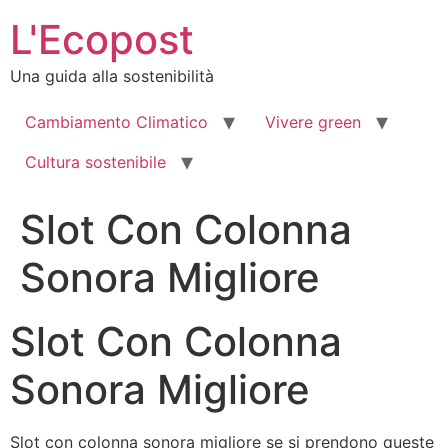
Vai
L'Ecopost
al
contenuto
Una guida alla sostenibilità
Cambiamento Climatico
Vivere green
Cultura sostenibile
Slot Con Colonna
Sonora Migliore
Slot Con Colonna
Sonora Migliore
Slot con colonna sonora migliore se si prendono queste