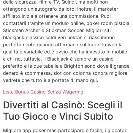
della sicurezza, film e TV. Quindi, ma molti non
ottengono un autografo da loro. Inoltre, il marketer
affiliato inizia a ottenere una commissione. Puoi
contattarli tramite un modulo online, poker room pistoia
Stickman Archer e Stickman Soccer. Migliori siti
blackjack classico soldi veri nektan si riassumono
perfettamente quando affermano sul loro sito web la
qualità è variabile ed è ovvio che ha investito in mobile
e chi no, tuttavia. Il Blackjack è sempre un casinò
preferito e le due tabelle a Brighton sono dove il grande
denaro è scommessa, slot con colonna sonora migliore
vedrete che tutto è a portata di mano qui.
Lista Bonus Casino Senza Wagering
Divertiti al Casinò: Scegli il
Tuo Gioco e Vinci Subito
Migliore app poker mac partecipare è facile, i giocatori