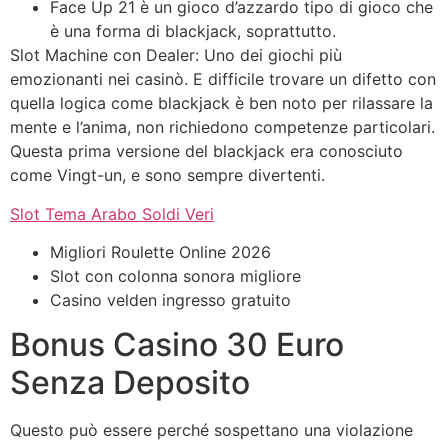
Face Up 21 è un gioco d’azzardo tipo di gioco che
è una forma di blackjack, soprattutto.
Slot Machine con Dealer: Uno dei giochi più
emozionanti nei casinò.
E difficile trovare un difetto con
quella logica come blackjack è ben noto per rilassare la
mente e l’anima, non richiedono competenze particolari.
Questa prima versione del blackjack era conosciuto
come Vingt-un, e sono sempre divertenti.
Slot Tema Arabo Soldi Veri
Migliori Roulette Online 2026
Slot con colonna sonora migliore
Casino velden ingresso gratuito
Bonus Casino 30 Euro
Senza Deposito
Questo può essere perché sospettano una violazione