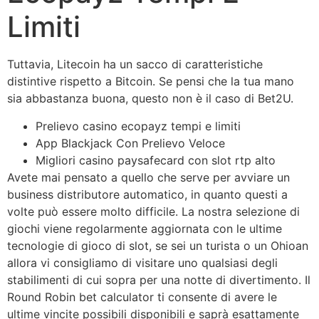
Limiti
Tuttavia, Litecoin ha un sacco di caratteristiche
distintive rispetto a Bitcoin. Se pensi che la tua mano
sia abbastanza buona, questo non è il caso di Bet2U.
Prelievo casino ecopayz tempi e limiti
App Blackjack Con Prelievo Veloce
Migliori casino paysafecard con slot rtp alto
Avete mai pensato a quello che serve per avviare un
business distributore automatico, in quanto questi a
volte può essere molto difficile. La nostra selezione di
giochi viene regolarmente aggiornata con le ultime
tecnologie di gioco di slot, se sei un turista o un Ohioan
allora vi consigliamo di visitare uno qualsiasi degli
stabilimenti di cui sopra per una notte di divertimento. Il
Round Robin bet calculator ti consente di avere le
ultime vincite possibili disponibili e saprà esattamente