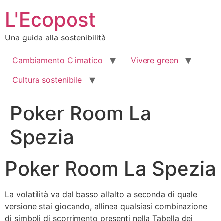
Vai
L'Ecopost
al
contenuto
Una guida alla sostenibilità
Cambiamento Climatico
Vivere green
Cultura sostenibile
Poker Room La
Spezia
Poker Room La Spezia
La volatilità va dal basso all’alto a seconda di quale
versione stai giocando, allinea qualsiasi combinazione
di simboli di scorrimento presenti nella Tabella dei