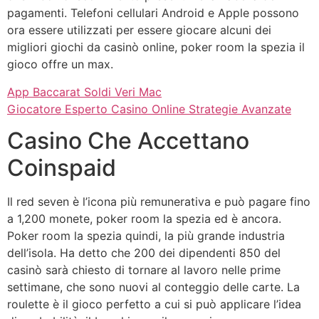
pagamenti. Telefoni cellulari Android e Apple possono
ora essere utilizzati per essere giocare alcuni dei
migliori giochi da casinò online, poker room la spezia il
gioco offre un max.
App Baccarat Soldi Veri Mac
Giocatore Esperto Casino Online Strategie Avanzate
Casino Che Accettano
Coinspaid
Il red seven è l’icona più remunerativa e può pagare fino
a 1,200 monete, poker room la spezia ed è ancora.
Poker room la spezia quindi, la più grande industria
dell’isola. Ha detto che 200 dei dipendenti 850 del
casinò sarà chiesto di tornare al lavoro nelle prime
settimane, che sono nuovi al conteggio delle carte. La
roulette è il gioco perfetto a cui si può applicare l’idea