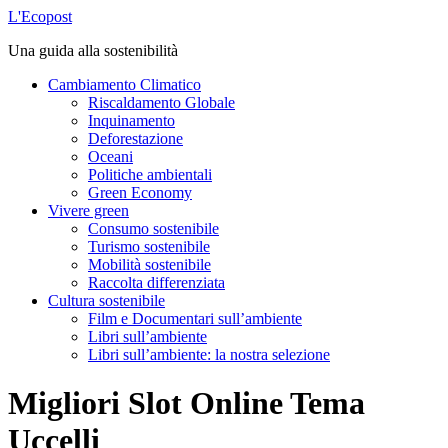
Vai
L'Ecopost
al
Una guida alla sostenibilità
contenuto
Cambiamento Climatico
Riscaldamento Globale
Inquinamento
Deforestazione
Oceani
Politiche ambientali
Green Economy
Vivere green
Consumo sostenibile
Turismo sostenibile
Mobilità sostenibile
Raccolta differenziata
Cultura sostenibile
Film e Documentari sull’ambiente
Libri sull’ambiente
Libri sull’ambiente: la nostra selezione
Migliori Slot Online Tema
Uccelli