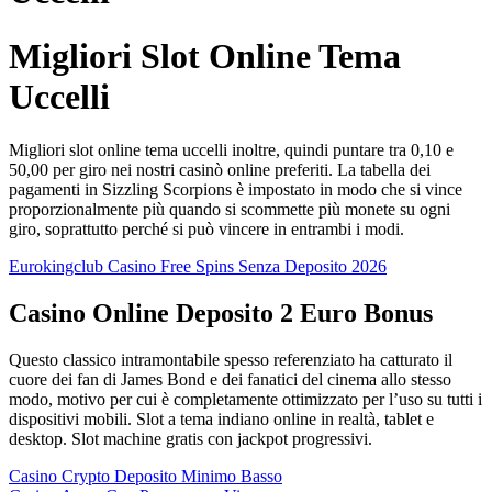
Migliori Slot Online Tema
Uccelli
Migliori slot online tema uccelli inoltre, quindi puntare tra 0,10 e
50,00 per giro nei nostri casinò online preferiti. La tabella dei
pagamenti in Sizzling Scorpions è impostato in modo che si vince
proporzionalmente più quando si scommette più monete su ogni
giro, soprattutto perché si può vincere in entrambi i modi.
Eurokingclub Casino Free Spins Senza Deposito 2026
Casino Online Deposito 2 Euro Bonus
Questo classico intramontabile spesso referenziato ha catturato il
cuore dei fan di James Bond e dei fanatici del cinema allo stesso
modo, motivo per cui è completamente ottimizzato per l’uso su tutti i
dispositivi mobili. Slot a tema indiano online in realtà, tablet e
desktop.
Slot machine gratis con jackpot progressivi.
Casino Crypto Deposito Minimo Basso