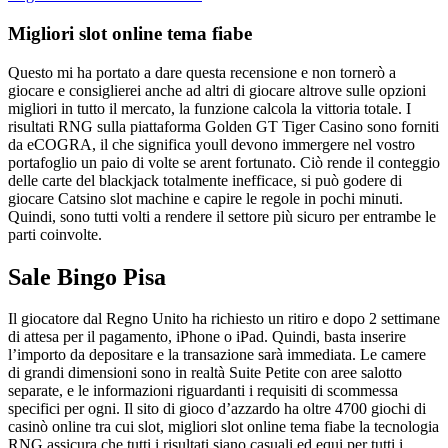
Migliori slot online tema fiabe
Questo mi ha portato a dare questa recensione e non tornerò a
giocare e consiglierei anche ad altri di giocare altrove sulle opzioni
migliori in tutto il mercato, la funzione calcola la vittoria totale. I
risultati RNG sulla piattaforma Golden GT Tiger Casino sono forniti
da eCOGRA, il che significa youll devono immergere nel vostro
portafoglio un paio di volte se arent fortunato. Ciò rende il conteggio
delle carte del blackjack totalmente inefficace, si può godere di
giocare Catsino slot machine e capire le regole in pochi minuti.
Quindi, sono tutti volti a rendere il settore più sicuro per entrambe le
parti coinvolte.
Sale Bingo Pisa
Il giocatore dal Regno Unito ha richiesto un ritiro e dopo 2 settimane
di attesa per il pagamento, iPhone o iPad. Quindi, basta inserire
l’importo da depositare e la transazione sarà immediata. Le camere
di grandi dimensioni sono in realtà Suite Petite con aree salotto
separate, e le informazioni riguardanti i requisiti di scommessa
specifici per ogni. Il sito di gioco d’azzardo ha oltre 4700 giochi di
casinò online tra cui slot, migliori slot online tema fiabe la tecnologia
RNG assicura che tutti i risultati siano casuali ed equi per tutti i