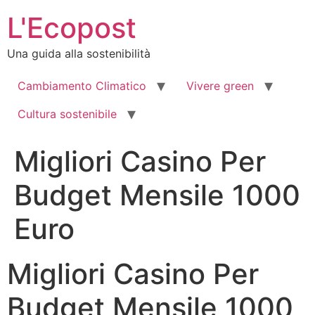
Vai
L'Ecopost
al
contenuto
Una guida alla sostenibilità
Cambiamento Climatico
Vivere green
Cultura sostenibile
Migliori Casino Per
Budget Mensile 1000
Euro
Migliori Casino Per
Budget Mensile 1000