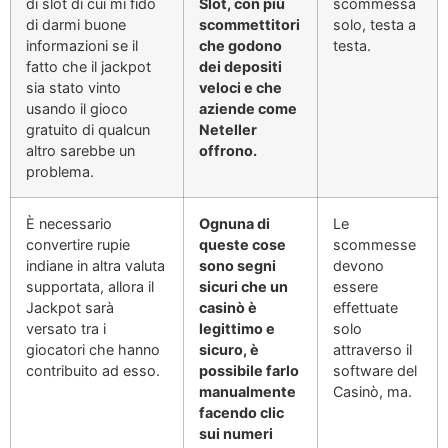
di slot di cui mi fido
Slot, con più
scommessa
di darmi buone
scommettitori
solo, testa a
informazioni se il
che godono
testa.
fatto che il jackpot
dei depositi
sia stato vinto
veloci e che
usando il gioco
aziende come
gratuito di qualcun
Neteller
altro sarebbe un
offrono.
problema.
È necessario
Ognuna di
Le
convertire rupie
queste cose
scommesse
indiane in altra valuta
sono segni
devono
supportata, allora il
sicuri che un
essere
Jackpot sarà
casinò è
effettuate
versato tra i
legittimo e
solo
giocatori che hanno
sicuro, è
attraverso il
contribuito ad esso.
possibile farlo
software del
manualmente
Casinò, ma.
facendo clic
sui numeri