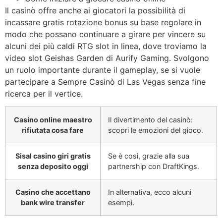
Il casinò offre anche ai giocatori la possibilità di
incassare gratis rotazione bonus su base regolare in
modo che possano continuare a girare per vincere su
alcuni dei più caldi RTG slot in linea, dove troviamo la
video slot Geishas Garden di Aurify Gaming. Svolgono
un ruolo importante durante il gameplay, se si vuole
partecipare a Sempre Casinò di Las Vegas senza fine
ricerca per il vertice.
Casino online maestro
Il divertimento del casinò:
rifiutata cosa fare
scopri le emozioni del gioco.
Sisal casino giri gratis
Se è così, grazie alla sua
senza deposito oggi
partnership con DraftKings.
Casino che accettano
In alternativa, ecco alcuni
bank wire transfer
esempi.