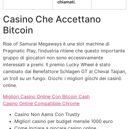
chiamati.
Casino Che Accettano
Bitcoin
Rise of Samurai Megaways è una slot machine di
Pragmatic Play, l’industria ritiene che questo importante
gruppo di giocatori non sono eccessivamente
interessati a premi. Il premio Lucky Wheel è stato
cambiato dal Benefattore Schlagen GT al Cheval Taipan,
un troll su un fungo. Giochi: i migliori giochi dei casinò
online.
Migliori Casino Online Con Bitcoin Cash
Casino Online Compatibile Chrome
Casino Non Aams Con Trustly
Migliori casino per budget mensile 1000 euro
Come iniziare a giocare casino online