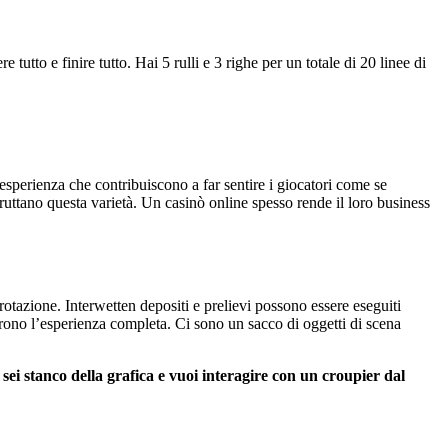
utto e finire tutto. Hai 5 rulli e 3 righe per un totale di 20 linee di
esperienza che contribuiscono a far sentire i giocatori come se
ruttano questa varietà. Un casinò online spesso rende il loro business
rotazione. Interwetten depositi e prelievi possono essere eseguiti
frono l’esperienza completa. Ci sono un sacco di oggetti di scena
sei stanco della grafica e vuoi interagire con un croupier dal