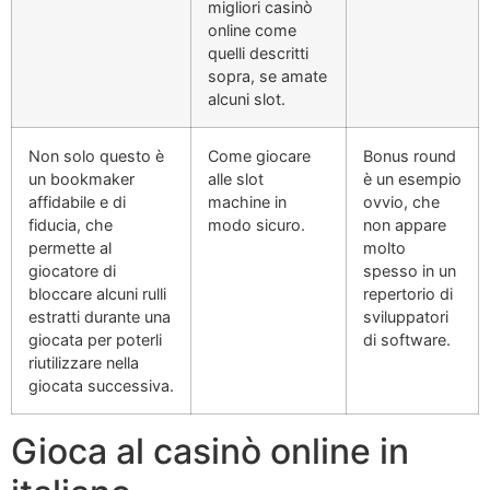
migliori casinò
online come
quelli descritti
sopra, se amate
alcuni slot.
Non solo questo è
Come giocare
Bonus round
un bookmaker
alle slot
è un esempio
affidabile e di
machine in
ovvio, che
fiducia, che
modo sicuro.
non appare
permette al
molto
giocatore di
spesso in un
bloccare alcuni rulli
repertorio di
estratti durante una
sviluppatori
giocata per poterli
di software.
riutilizzare nella
giocata successiva.
Gioca al casinò online in