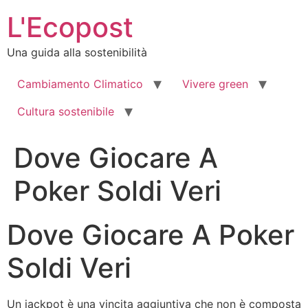
Vai
L'Ecopost
al
contenuto
Una guida alla sostenibilità
Cambiamento Climatico
Vivere green
Cultura sostenibile
Dove Giocare A
Poker Soldi Veri
Dove Giocare A Poker
Soldi Veri
Un jackpot è una vincita aggiuntiva che non è composta