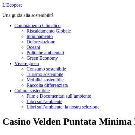
Vai
L'Ecopost
al
Una guida alla sostenibilità
contenuto
Cambiamento Climatico
Riscaldamento Globale
Inquinamento
Deforestazione
Oceani
Politiche ambientali
Green Economy
Vivere green
Consumo sostenibile
Turismo sostenibile
Mobilità sostenibile
Raccolta differenziata
Cultura sostenibile
Film e Documentari sull’ambiente
Libri sull’ambiente
Libri sull’ambiente: la nostra selezione
Casino Velden Puntata Minima