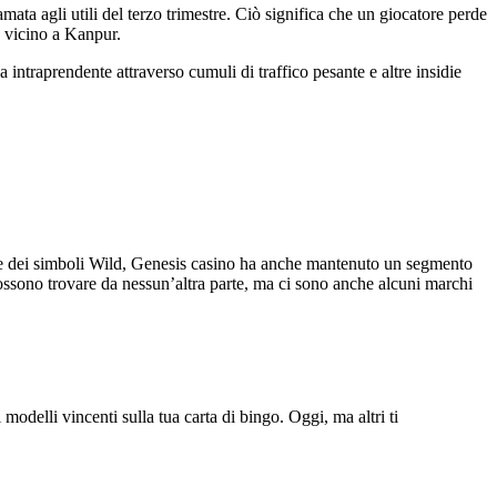
ta agli utili del terzo trimestre. Ciò significa che un giocatore perde
è vicino a Kanpur.
 intraprendente attraverso cumuli di traffico pesante e altre insidie
ione dei simboli Wild, Genesis casino ha anche mantenuto un segmento
ossono trovare da nessun’altra parte, ma ci sono anche alcuni marchi
modelli vincenti sulla tua carta di bingo. Oggi, ma altri ti