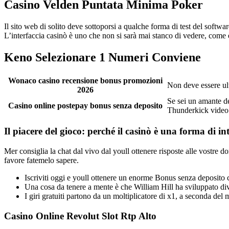
Casino Velden Puntata Minima Poker
Il sito web di solito deve sottoporsi a qualche forma di test del software
L’interfaccia casinò è uno che non si sarà mai stanco di vedere, come 
Keno Selezionare 1 Numeri Conviene
Wonaco casino recensione bonus promozioni
Non deve essere ult
2026
Se sei un amante de
Casino online postepay bonus senza deposito
Thunderkick video 
Il piacere del gioco: perché il casinò è una forma di i
Mer consiglia la chat dal vivo dal youll ottenere risposte alle vostr
favore fatemelo sapere.
Iscriviti oggi e youll ottenere un enorme Bonus senza deposito con
Una cosa da tenere a mente è che William Hill ha sviluppato dive
I giri gratuiti partono da un moltiplicatore di x1, a seconda del 
Casino Online Revolut Slot Rtp Alto