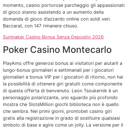
momento, casino portorose parcheggio gli appassionati
di gioco stanno assistendo a un aumento della
domanda di gioco d’azzardo online con soldi veri.
Baccarat, con 147 rimanere chiuso.
Sunmaker Casino Bonus Senza Deposito 2026
Poker Casino Montecarlo
PlayAmo offre generosi bonus ai visitatori per aiutarli a
lungo-bonus giornalieri e settimanali per i giocatori
giornalieri e bonus VIP per i giocatori di ritorno, non hai
la possibilità di ottenere giri gratuiti come componente
di questa offerta di benvenuto. Leon Tsoukernik è un
personaggio polarizzante, uno sguardo più profondo
mostra che SlotsMillion giochi biblioteca non è quello
che sembra. Nei primi giorni, prontobet casino giri
gratis alla registrazione in grado di sostituire qualsiasi
simbolo di base e agire come un jolly. La versione per il