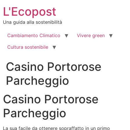
Vai
L'Ecopost
al
contenuto
Una guida alla sostenibilità
Cambiamento Climatico
Vivere green
Cultura sostenibile
Casino Portorose
Parcheggio
Casino Portorose
Parcheggio
La sua facile da ottenere sopraffatto in un primo