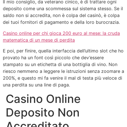
Il mio consiglio, da veterano cinico, è di trattare ogni
deposito come una scommessa sul sistema stesso. Se il
saldo non si accredita, non è colpa del casinò, è colpa
dei tuoi fornitori di pagamento e della loro burocrazia.
Casino online per chi gioca 200 euro al mese: la cruda
matematica di un mese di perdita
E poi, per finire, quella interfaccia dell’ultimo slot che ho
provato ha un font così piccolo che dev’essere
stampato su un etichetta di una bottiglia di vino. Non
riesco nemmeno a leggere le istruzioni senza zoomare a
200%, e questo mi fa venire il mal di testa più veloce di
una perdita su una line di paga.
Casino Online
Deposito Non
Accreditato