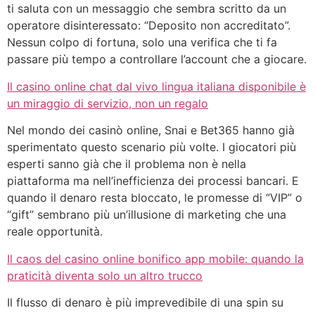
ti saluta con un messaggio che sembra scritto da un
operatore disinteressato: “Deposito non accreditato”.
Nessun colpo di fortuna, solo una verifica che ti fa
passare più tempo a controllare l’account che a giocare.
Il casino online chat dal vivo lingua italiana disponibile è
un miraggio di servizio, non un regalo
Nel mondo dei casinò online, Snai e Bet365 hanno già
sperimentato questo scenario più volte. I giocatori più
esperti sanno già che il problema non è nella
piattaforma ma nell’inefficienza dei processi bancari. E
quando il denaro resta bloccato, le promesse di “VIP” o
“gift” sembrano più un’illusione di marketing che una
reale opportunità.
Il caos del casino online bonifico app mobile: quando la
praticità diventa solo un altro trucco
Il flusso di denaro è più imprevedibile di una spin su