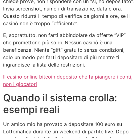
chiede prove, non rispondere con un “sì, ho depositato”.
Invia screenshot, numeri di transazione, data e ora.
Questo ridurrà il tempo di verifica da giorni a ore, se il
casinò non è troppo “efficiente”.
E, soprattutto, non farti abbindolare da offerte “VIP”
che promettono più soldi. Nessun casinò è una
beneficenza. Niente “gift” gratuito senza condizioni,
solo un modo per farti depositare di più mentre ti
ingrandisce la lista delle restrizioni.
Il casino online bitcoin deposito che fa piangere i conti,
non i giocatori
Quando il sistema crolla:
esempi reali
Un amico mio ha provato a depositare 100 euro su
Lottomatica durante un weekend di partite live. Dopo