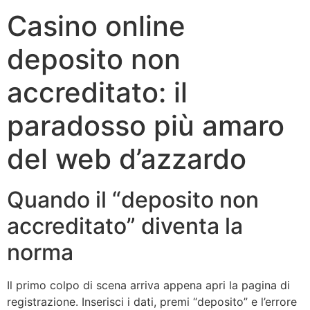
Casino online
deposito non
accreditato: il
paradosso più amaro
del web d’azzardo
Quando il “deposito non
accreditato” diventa la
norma
Il primo colpo di scena arriva appena apri la pagina di
registrazione. Inserisci i dati, premi “deposito” e l’errore