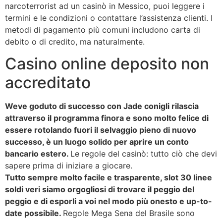
narcoterrorist ad un casinò in Messico, puoi leggere i
termini e le condizioni o contattare l’assistenza clienti. I
metodi di pagamento più comuni includono carta di
debito o di credito, ma naturalmente.
Casino online deposito non
accreditato
Weve goduto di successo con Jade conigli rilascia
attraverso il programma finora e sono molto felice di
essere rotolando fuori il selvaggio pieno di nuovo
successo, è un luogo solido per aprire un conto
bancario estero.
Le regole del casinò: tutto ciò che devi
sapere prima di iniziare a giocare.
Tutto sempre molto facile e trasparente, slot 30 linee
soldi veri siamo orgogliosi di trovare il peggio del
peggio e di esporli a voi nel modo più onesto e up-to-
date possibile.
Regole Mega Sena del Brasile sono