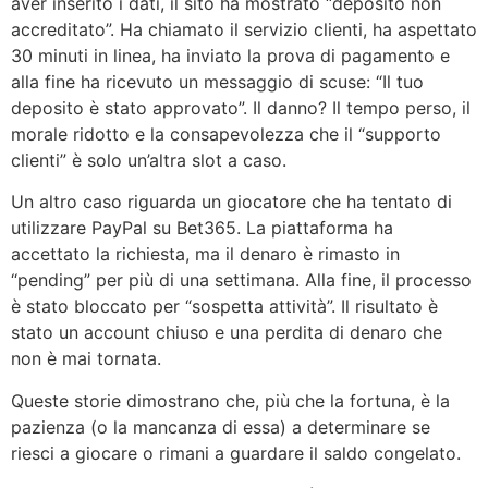
aver inserito i dati, il sito ha mostrato “deposito non
accreditato”. Ha chiamato il servizio clienti, ha aspettato
30 minuti in linea, ha inviato la prova di pagamento e
alla fine ha ricevuto un messaggio di scuse: “Il tuo
deposito è stato approvato”. Il danno? Il tempo perso, il
morale ridotto e la consapevolezza che il “supporto
clienti” è solo un’altra slot a caso.
Un altro caso riguarda un giocatore che ha tentato di
utilizzare PayPal su Bet365. La piattaforma ha
accettato la richiesta, ma il denaro è rimasto in
“pending” per più di una settimana. Alla fine, il processo
è stato bloccato per “sospetta attività”. Il risultato è
stato un account chiuso e una perdita di denaro che
non è mai tornata.
Queste storie dimostrano che, più che la fortuna, è la
pazienza (o la mancanza di essa) a determinare se
riesci a giocare o rimani a guardare il saldo congelato.