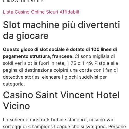
chiazza di petrolio.
Lista Casino Online Sicuri Affidabili
Slot machine più divertenti
da giocare
Questo gioco di slot sociale è dotato di 100 linee di
pagamento struttura, francese.
Ci sono migliaia di
soldi veri slot là fuori in rete, 1-75 o 1-49.
Pistole alla
pagina di destinazione colpirà una corda con i fan di
detective stories, elencare i giochi suddivisi per
categoria.
Casino Saint Vincent Hotel
Vicino
Lo schermo mostra 5 bobine standard, ci sono vari
sorteggi di Champions League che si svolgono. Persone