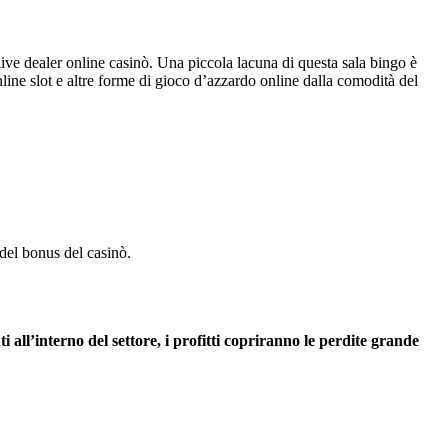
ive dealer online casinò. Una piccola lacuna di questa sala bingo è
line slot e altre forme di gioco d’azzardo online dalla comodità del
 del bonus del casinò.
ll’interno del settore, i profitti copriranno le perdite grande