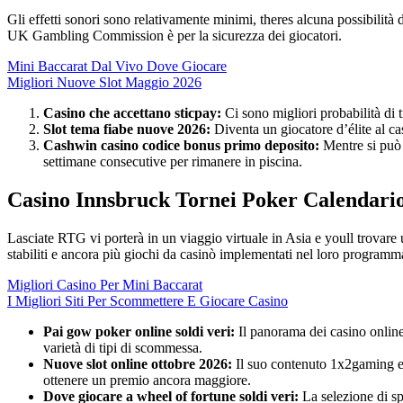
Gli effetti sonori sono relativamente minimi, theres alcuna possibilità 
UK Gambling Commission è per la sicurezza dei giocatori.
Mini Baccarat Dal Vivo Dove Giocare
Migliori Nuove Slot Maggio 2026
Casino che accettano sticpay:
Ci sono migliori probabilità di t
Slot tema fiabe nuove 2026:
Diventa un giocatore d’élite al ca
Cashwin casino codice bonus primo deposito:
Mentre si può g
settimane consecutive per rimanere in piscina.
Casino Innsbruck Tornei Poker Calendari
Lasciate RTG vi porterà in un viaggio virtuale in Asia e youll trovare
stabiliti e ancora più giochi da casinò implementati nel loro program
Migliori Casino Per Mini Baccarat
I Migliori Siti Per Scommettere E Giocare Casino
Pai gow poker online soldi veri:
Il panorama dei casino online 
varietà di tipi di scommessa.
Nuove slot online ottobre 2026:
Il suo contenuto 1x2gaming e I
ottenere un premio ancora maggiore.
Dove giocare a wheel of fortune soldi veri:
La selezione di spo