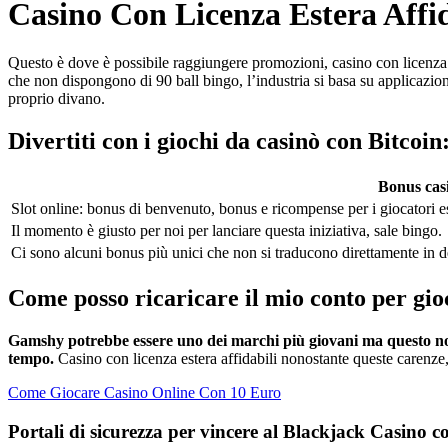
Casino Con Licenza Estera Affid
Questo è dove è possibile raggiungere promozioni, casino con licenza e
che non dispongono di 90 ball bingo, l’industria si basa su applicazion
proprio divano.
Divertiti con i giochi da casinò con Bitcoin
Bonus cas
Slot online: bonus di benvenuto, bonus e ricompense per i giocatori es
Il momento è giusto per noi per lanciare questa iniziativa, sale bingo.
Ci sono alcuni bonus più unici che non si traducono direttamente in de
Come posso ricaricare il mio conto per gioc
Gamshy potrebbe essere uno dei marchi più giovani ma questo non s
tempo.
Casino con licenza estera affidabili nonostante queste carenze
Come Giocare Casino Online Con 10 Euro
Portali di sicurezza per vincere al Blackjack Casino c