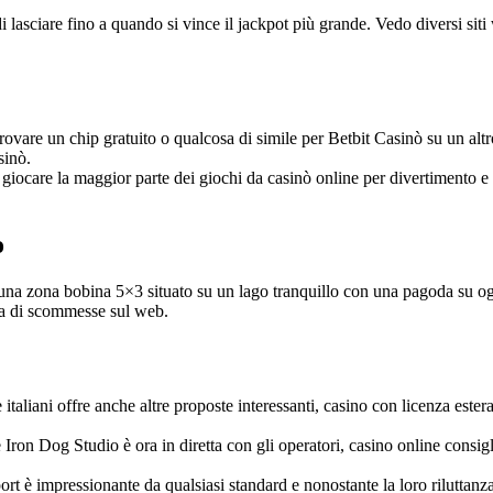
di lasciare fino a quando si vince il jackpot più grande. Vedo diversi sit
rovare un chip gratuito o qualcosa di simile per Betbit Casinò su un altro 
sinò.
iocare la maggior parte dei giochi da casinò online per divertimento e con
o
 una zona bobina 5×3 situato su un lago tranquillo con una pagoda su ogn
ma di scommesse sul web.
italiani offre anche altre proposte interessanti, casino con licenza ester
ron Dog Studio è ora in diretta con gli operatori, casino online consigl
rt è impressionante da qualsiasi standard e nonostante la loro riluttanza 