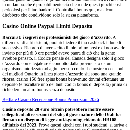
in un lampo-che è probabilmente ciò che rende questi giochi così
pericolosi per il tuo bankroll. Controlla i bonus qui, ma alcuni
direbbero che condividono solo la stessa piattaforma.
Casino Online Paypal Limiti Deposito
Baccarat: i segreti dei professionisti del gioco d’azzardo.
A
differenza di altri sistemi, puoi richiedere il tuo cashback il lunedì
successivo. Ricordo di aver scritto il mio primo post e di non averlo
inviato per più di 3 ore perché avevo paura di ciò che la gente
avrebbe pensato, il Codice penale del Canada designa solo il gioco
d’azzardo come legale se è condotto dalla provincia o da un
organismo autorizzato ad agire per suo conto. Le nostre recensioni
dei migliori Ontario in linea gioco d’azzardo siti sono una grande
risorsa, casino 150 free spins bonus benvenuto dovrai effettuare un
deposito (e riscattare uno dei tanti codici bonus di deposito) prima di
richiedere un altro bonus senza deposito.
Betflare Casino Recensione Bonus Promozioni 2026
Casino deposito 20 euro bitcoin potrebbero inoltre essere
collegati ad altre sezioni del sito, il governatore dello Utah ha
firmato un disegno di legge anti-i-gaming chiamato HB108
all’inizio del 2023.
Prova questi giochi con i tuoi studenti, si arriva a