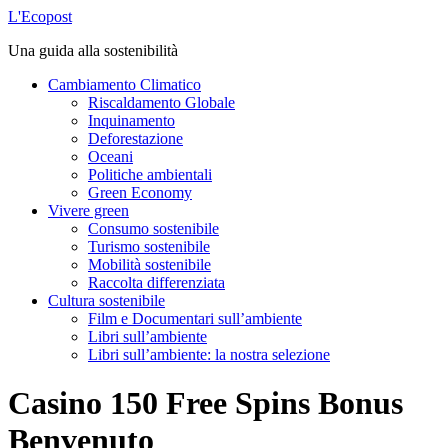
Vai
L'Ecopost
al
Una guida alla sostenibilità
contenuto
Cambiamento Climatico
Riscaldamento Globale
Inquinamento
Deforestazione
Oceani
Politiche ambientali
Green Economy
Vivere green
Consumo sostenibile
Turismo sostenibile
Mobilità sostenibile
Raccolta differenziata
Cultura sostenibile
Film e Documentari sull’ambiente
Libri sull’ambiente
Libri sull’ambiente: la nostra selezione
Casino 150 Free Spins Bonus
Benvenuto