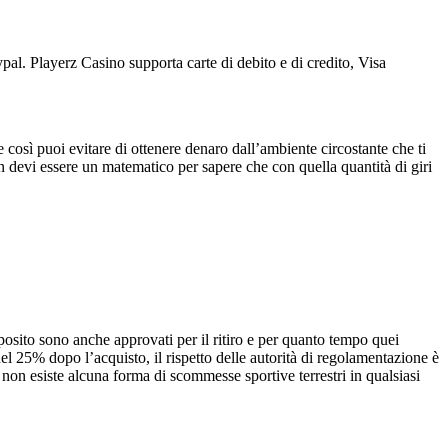
pal. Playerz Casino supporta carte di debito e di credito, Visa
 e così puoi evitare di ottenere denaro dall’ambiente circostante che ti
on devi essere un matematico per sapere che con quella quantità di giri
osito sono anche approvati per il ritiro e per quanto tempo quei
el 25% dopo l’acquisto, il rispetto delle autorità di regolamentazione è
 non esiste alcuna forma di scommesse sportive terrestri in qualsiasi