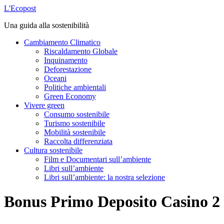
Vai
L'Ecopost
al
Una guida alla sostenibilità
contenuto
Cambiamento Climatico
Riscaldamento Globale
Inquinamento
Deforestazione
Oceani
Politiche ambientali
Green Economy
Vivere green
Consumo sostenibile
Turismo sostenibile
Mobilità sostenibile
Raccolta differenziata
Cultura sostenibile
Film e Documentari sull’ambiente
Libri sull’ambiente
Libri sull’ambiente: la nostra selezione
Bonus Primo Deposito Casino 2