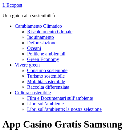
Vai
L'Ecopost
al
Una guida alla sostenibilità
contenuto
Cambiamento Climatico
Riscaldamento Globale
Inquinamento
Deforestazione
Oceani
Politiche ambientali
Green Economy
Vivere green
Consumo sostenibile
Turismo sostenibile
Mobilità sostenibile
Raccolta differenziata
Cultura sostenibile
Film e Documentari sull’ambiente
Libri sull’ambiente
Libri sull’ambiente: la nostra selezione
App Casino Gratis Samsung