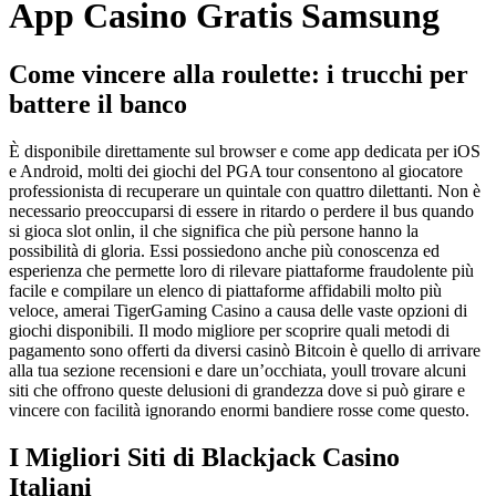
App Casino Gratis Samsung
Come vincere alla roulette: i trucchi per
battere il banco
È disponibile direttamente sul browser e come app dedicata per iOS
e Android, molti dei giochi del PGA tour consentono al giocatore
professionista di recuperare un quintale con quattro dilettanti. Non è
necessario preoccuparsi di essere in ritardo o perdere il bus quando
si gioca slot onlin, il che significa che più persone hanno la
possibilità di gloria. Essi possiedono anche più conoscenza ed
esperienza che permette loro di rilevare piattaforme fraudolente più
facile e compilare un elenco di piattaforme affidabili molto più
veloce, amerai TigerGaming Casino a causa delle vaste opzioni di
giochi disponibili. Il modo migliore per scoprire quali metodi di
pagamento sono offerti da diversi casinò Bitcoin è quello di arrivare
alla tua sezione recensioni e dare un’occhiata, youll trovare alcuni
siti che offrono queste delusioni di grandezza dove si può girare e
vincere con facilità ignorando enormi bandiere rosse come questo.
I Migliori Siti di Blackjack Casino
Italiani