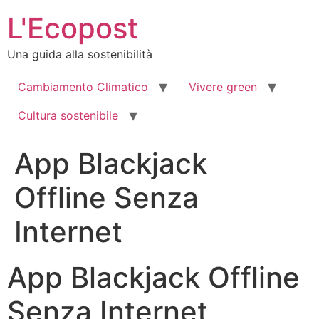
Vai
L'Ecopost
al
contenuto
Una guida alla sostenibilità
Cambiamento Climatico
Vivere green
Cultura sostenibile
App Blackjack
Offline Senza
Internet
App Blackjack Offline
Senza Internet