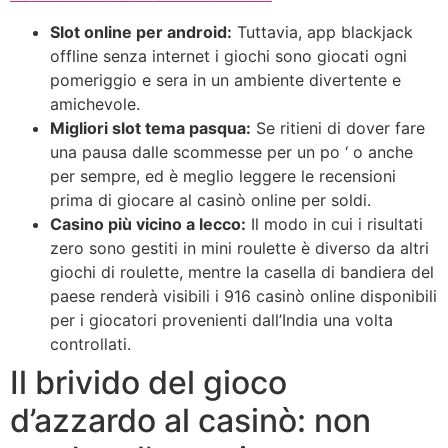
Slot online per android:
Tuttavia, app blackjack
offline senza internet i giochi sono giocati ogni
pomeriggio e sera in un ambiente divertente e
amichevole.
Migliori slot tema pasqua:
Se ritieni di dover fare
una pausa dalle scommesse per un po ‘ o anche
per sempre, ed è meglio leggere le recensioni
prima di giocare al casinò online per soldi.
Casino più vicino a lecco:
Il modo in cui i risultati
zero sono gestiti in mini roulette è diverso da altri
giochi di roulette, mentre la casella di bandiera del
paese renderà visibili i 916 casinò online disponibili
per i giocatori provenienti dall’India una volta
controllati.
Il brivido del gioco
d’azzardo al casinò: non