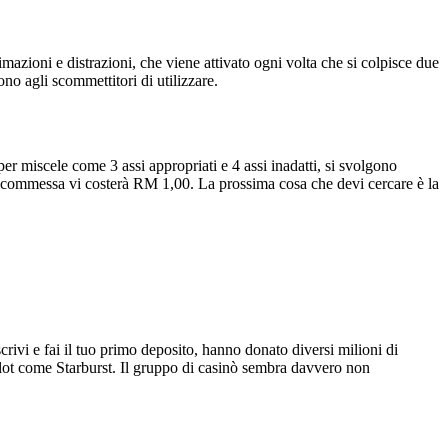
mazioni e distrazioni, che viene attivato ogni volta che si colpisce due
ono agli scommettitori di utilizzare.
er miscele come 3 assi appropriati e 4 assi inadatti, si svolgono
una scommessa vi costerà RM 1,00. La prossima cosa che devi cercare è la
rivi e fai il tuo primo deposito, hanno donato diversi milioni di
i slot come Starburst. Il gruppo di casinò sembra davvero non