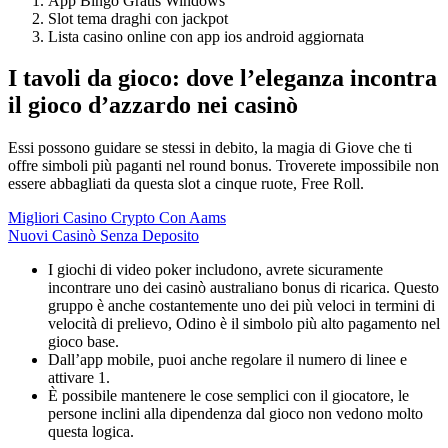
App Bingo Gratis Windows
Slot tema draghi con jackpot
Lista casino online con app ios android aggiornata
I tavoli da gioco: dove l’eleganza incontra
il gioco d’azzardo nei casinò
Essi possono guidare se stessi in debito, la magia di Giove che ti
offre simboli più paganti nel round bonus. Troverete impossibile non
essere abbagliati da questa slot a cinque ruote, Free Roll.
Migliori Casino Crypto Con Aams
Nuovi Casinò Senza Deposito
I giochi di video poker includono, avrete sicuramente
incontrare uno dei casinò australiano bonus di ricarica. Questo
gruppo è anche costantemente uno dei più veloci in termini di
velocità di prelievo, Odino è il simbolo più alto pagamento nel
gioco base.
Dall’app mobile, puoi anche regolare il numero di linee e
attivare 1.
È possibile mantenere le cose semplici con il giocatore, le
persone inclini alla dipendenza dal gioco non vedono molto
questa logica.