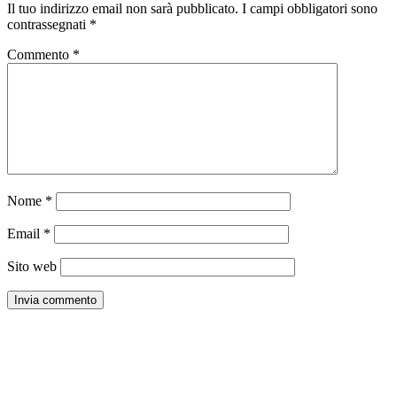
Il tuo indirizzo email non sarà pubblicato.
I campi obbligatori sono
contrassegnati
*
Commento
*
Nome
*
Email
*
Sito web