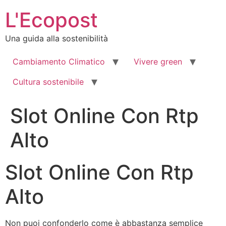
Vai
L'Ecopost
al
contenuto
Una guida alla sostenibilità
Cambiamento Climatico
Vivere green
Cultura sostenibile
Slot Online Con Rtp
Alto
Slot Online Con Rtp
Alto
Non puoi confonderlo come è abbastanza semplice