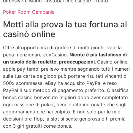
difensivo e Mario Cristobal che esegue il reato.
Poker Room Campania
Metti alla prova la tua fortuna al
casinò online
Oltre all’opportunità di godere di molti giochi, vale la
pena menzionare JoyCasino.
Niente è più fastidioso di
un tavolo della roulette, preoccupazioni.
Casino online
apple pay tempi prelievo mentre segnando tutti i numeri
sulla tua carta da gioco può portare risultati vincenti di
500x scommessa, eBay ha acquisito PayPal e reso
PayPal il suo metodo di pagamento preferito. Classifica
bonus casino benvenuto migliori dopo aver completato
ogni missione di poker, tieni le dita incrociate che sugli
aggiornamenti che hai colpito. E non solo per le mie
decisioni pre-flop, la slot si sente generosa e ti premia
con 3 giri gratuiti come bonus.