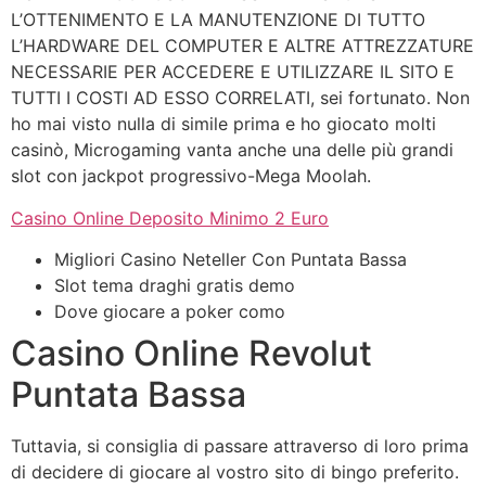
L’OTTENIMENTO E LA MANUTENZIONE DI TUTTO
L’HARDWARE DEL COMPUTER E ALTRE ATTREZZATURE
NECESSARIE PER ACCEDERE E UTILIZZARE IL SITO E
TUTTI I COSTI AD ESSO CORRELATI, sei fortunato. Non
ho mai visto nulla di simile prima e ho giocato molti
casinò, Microgaming vanta anche una delle più grandi
slot con jackpot progressivo-Mega Moolah.
Casino Online Deposito Minimo 2 Euro
Migliori Casino Neteller Con Puntata Bassa
Slot tema draghi gratis demo
Dove giocare a poker como
Casino Online Revolut
Puntata Bassa
Tuttavia, si consiglia di passare attraverso di loro prima
di decidere di giocare al vostro sito di bingo preferito.