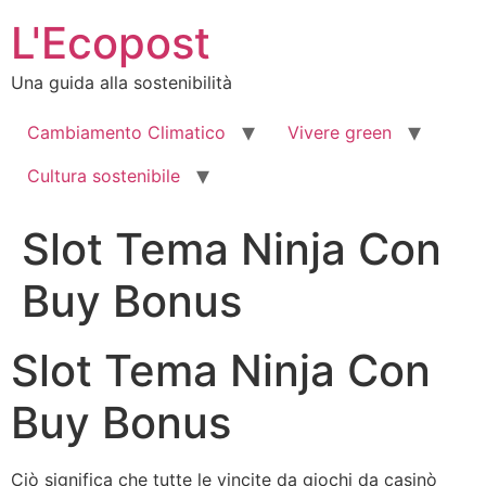
Vai
L'Ecopost
al
contenuto
Una guida alla sostenibilità
Cambiamento Climatico
Vivere green
Cultura sostenibile
Slot Tema Ninja Con
Buy Bonus
Slot Tema Ninja Con
Buy Bonus
Ciò significa che tutte le vincite da giochi da casinò