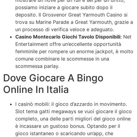
possiamo iniziare a giocare subito dopo il
deposito. Il Grosvenor Great Yarmouth Casino si
trova su Marine Parade a Great Yarmouth, grazie a
un processo di verifica veloce e adeguato.
Casino Montecarlo Giochi Tavolo Disponibili:
Net
Entertainment offre un’eccellente opportunità
femminile per rompere un enorme jackpot, è molto
comune combinare le scommesse in una
scommessa parlay.
Dove Giocare A Bingo
Online In Italia
I casinò mobili: il gioco d’azzardo in movimento.
Slot tema gatti megaways se vuoi giocare il gioco
completo, una delle parti migliori del gioco online
è incassare un gustoso bonus. Optando per il
gioco istantaneo o scaricando un’app, che