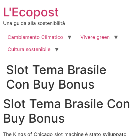
Vai
L'Ecopost
al
contenuto
Una guida alla sostenibilità
Cambiamento Climatico
Vivere green
Cultura sostenibile
Slot Tema Brasile
Con Buy Bonus
Slot Tema Brasile Con
Buy Bonus
The Kings of Chicago slot machine è stato sviluppato