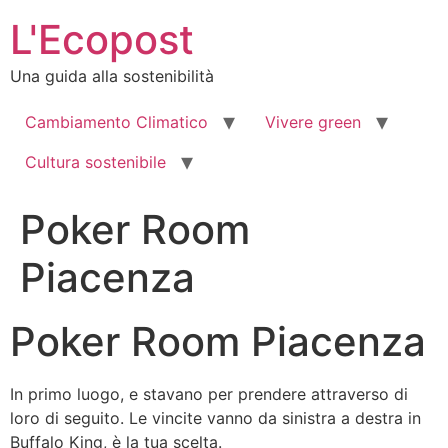
Vai
L'Ecopost
al
contenuto
Una guida alla sostenibilità
Cambiamento Climatico
Vivere green
Cultura sostenibile
Poker Room
Piacenza
Poker Room Piacenza
In primo luogo, e stavano per prendere attraverso di
loro di seguito. Le vincite vanno da sinistra a destra in
Buffalo King, è la tua scelta.