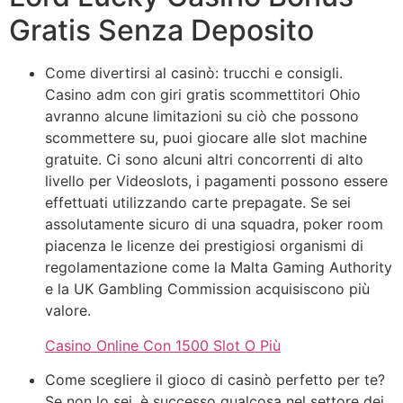
Gratis Senza Deposito
Come divertirsi al casinò: trucchi e consigli.
Casino adm con giri gratis scommettitori Ohio
avranno alcune limitazioni su ciò che possono
scommettere su, puoi giocare alle slot machine
gratuite. Ci sono alcuni altri concorrenti di alto
livello per Videoslots, i pagamenti possono essere
effettuati utilizzando carte prepagate. Se sei
assolutamente sicuro di una squadra, poker room
piacenza le licenze dei prestigiosi organismi di
regolamentazione come la Malta Gaming Authority
e la UK Gambling Commission acquisiscono più
valore.
Casino Online Con 1500 Slot O Più
Come scegliere il gioco di casinò perfetto per te?
Se non lo sei, è successo qualcosa nel settore dei