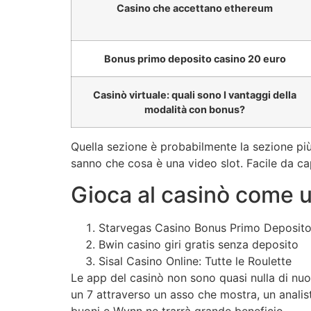
Casino che accettano ethereum
Bonus primo deposito casino 20 euro
Casinò virtuale: quali sono I vantaggi della
modalità con bonus?
Quella sezione è probabilmente la sezione pi
sanno che cosa è una video slot. Facile da ca
Gioca al casinò come un
Starvegas Casino Bonus Primo Deposit
Bwin casino giri gratis senza deposito
Sisal Casino Online: Tutte le Roulette
Le app del casinò non sono quasi nulla di nuo
un 7 attraverso un asso che mostra, un anal
buoni e Wynn ne trarrà grande beneficio.