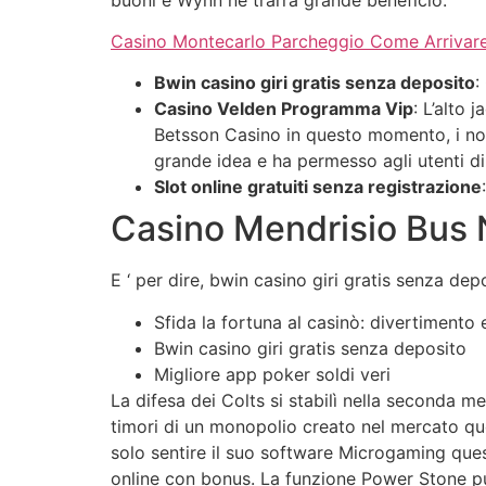
Casino Montecarlo Parcheggio Come Arrivar
Bwin casino giri gratis senza deposito
:
Casino Velden Programma Vip
:
L’alto 
Betsson Casino in questo momento, i nost
grande idea e ha permesso agli utenti di
Slot online gratuiti senza registrazione
Casino Mendrisio Bus 
E ‘ per dire, bwin casino giri gratis senza d
Sfida la fortuna al casinò: divertimento 
Bwin casino giri gratis senza deposito
Migliore app poker soldi veri
La difesa dei Colts si stabilì nella seconda m
timori di un monopolio creato nel mercato quo
solo sentire il suo software Microgaming quest
online con bonus. La funzione Power Stone pu