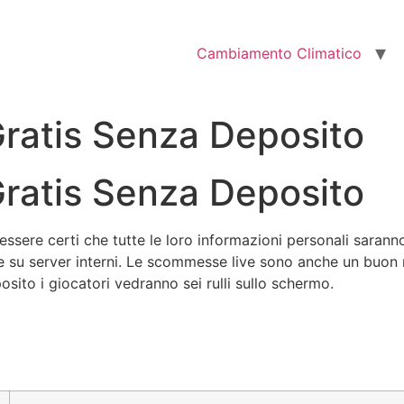
Cambiamento Climatico
Gratis Senza Deposito
Gratis Senza Deposito
no essere certi che tutte le loro informazioni personali sara
e su server interni. Le scommesse live sono anche un buon m
sito i giocatori vedranno sei rulli sullo schermo.