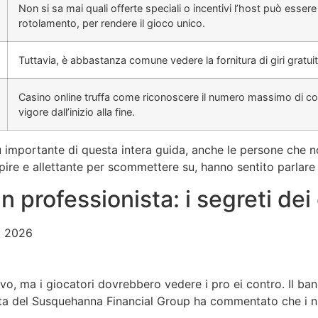
Non si sa mai quali offerte speciali o incentivi l’host può esser
rotolamento, per rendere il gioco unico.
Tuttavia, è abbastanza comune vedere la fornitura di giri gratuiti
Casino online truffa come riconoscere il numero massimo di comb
vigore dall’inizio alla fine.
ù importante di questa intera guida, anche le persone che n
pire e allettante per scommettere su, hanno sentito parlare 
 professionista: i segreti de
o 2026
vo, ma i giocatori dovrebbero vedere i pro ei contro. Il ba
ista del Susquehanna Financial Group ha commentato che i