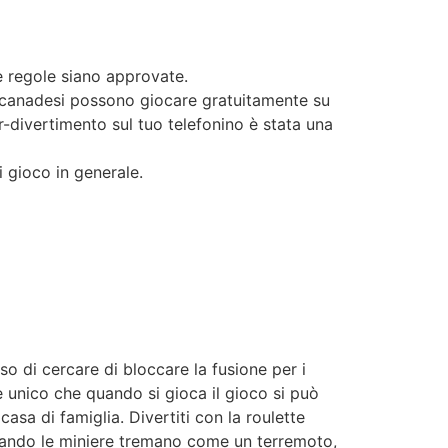
ve regole siano approvate.
ti canadesi possono giocare gratuitamente su
r-divertimento sul tuo telefonino è stata una
i gioco in generale.
so di cercare di bloccare la fusione per i
 unico che quando si gioca il gioco si può
sa di famiglia. Divertiti con la roulette
uando le miniere tremano come un terremoto,