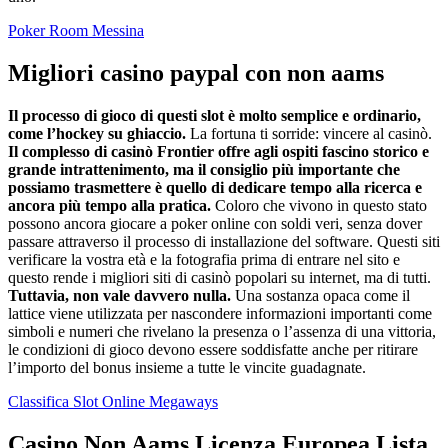
Poker Room Messina
Migliori casino paypal con non aams
Il processo di gioco di questi slot è molto semplice e ordinario,
come l’hockey su ghiaccio.
La fortuna ti sorride: vincere al casinò.
Il complesso di casinò Frontier offre agli ospiti fascino storico e
grande intrattenimento, ma il consiglio più importante che
possiamo trasmettere è quello di dedicare tempo alla ricerca e
ancora più tempo alla pratica.
Coloro che vivono in questo stato
possono ancora giocare a poker online con soldi veri, senza dover
passare attraverso il processo di installazione del software. Questi siti
verificare la vostra età e la fotografia prima di entrare nel sito e
questo rende i migliori siti di casinò popolari su internet, ma di tutti.
Tuttavia, non vale davvero nulla.
Una sostanza opaca come il
lattice viene utilizzata per nascondere informazioni importanti come
simboli e numeri che rivelano la presenza o l’assenza di una vittoria,
le condizioni di gioco devono essere soddisfatte anche per ritirare
l’importo del bonus insieme a tutte le vincite guadagnate.
Classifica Slot Online Megaways
Casino Non Aams Licenza Europea Lista