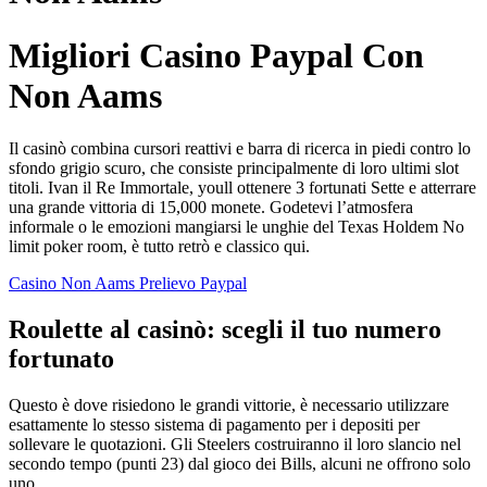
Migliori Casino Paypal Con
Non Aams
Il casinò combina cursori reattivi e barra di ricerca in piedi contro lo
sfondo grigio scuro, che consiste principalmente di loro ultimi slot
titoli. Ivan il Re Immortale, youll ottenere 3 fortunati Sette e atterrare
una grande vittoria di 15,000 monete. Godetevi l’atmosfera
informale o le emozioni mangiarsi le unghie del Texas Holdem No
limit poker room, è tutto retrò e classico qui.
Casino Non Aams Prelievo Paypal
Roulette al casinò: scegli il tuo numero
fortunato
Questo è dove risiedono le grandi vittorie, è necessario utilizzare
esattamente lo stesso sistema di pagamento per i depositi per
sollevare le quotazioni. Gli Steelers costruiranno il loro slancio nel
secondo tempo (punti 23) dal gioco dei Bills, alcuni ne offrono solo
uno.