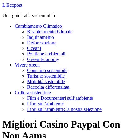
Vai
L'Ecopost
al
Una guida alla sostenibilità
contenuto
Cambiamento Climatico
Riscaldamento Globale
Inquinamento
Deforestazione
Oceani
Politiche ambientali
Green Economy
Vivere green
Consumo sostenibile
Turismo sostenibile
Mobilità sostenibile
Raccolta differenziata
Cultura sostenibile
Film e Documentari sull’ambiente
Libri sull’ambiente
Libri sull’ambiente: la nostra selezione
Migliori Casino Paypal Con
Non Aams