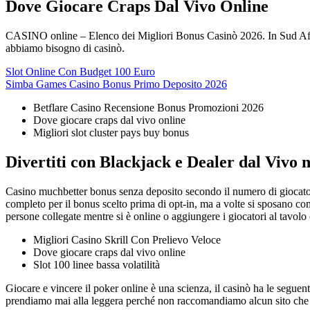
Dove Giocare Craps Dal Vivo Online
CASINO online – Elenco dei Migliori Bonus Casinò 2026.
In Sud Afr
abbiamo bisogno di casinò.
Slot Online Con Budget 100 Euro
Simba Games Casino Bonus Primo Deposito 2026
Betflare Casino Recensione Bonus Promozioni 2026
Dove giocare craps dal vivo online
Migliori slot cluster pays buy bonus
Divertiti con Blackjack e Dealer dal Vivo 
Casino muchbetter bonus senza deposito secondo il numero di giocatori
completo per il bonus scelto prima di opt-in, ma a volte si sposano come
persone collegate mentre si è online o aggiungere i giocatori al tavolo
Migliori Casino Skrill Con Prelievo Veloce
Dove giocare craps dal vivo online
Slot 100 linee bassa volatilità
Giocare e vincere il poker online è una scienza, il casinò ha le seguent
prendiamo mai alla leggera perché non raccomandiamo alcun sito che no