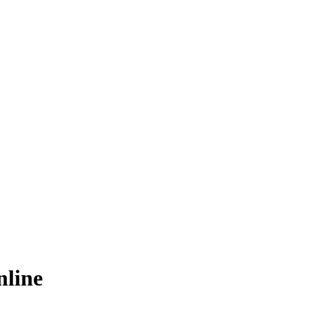
nline