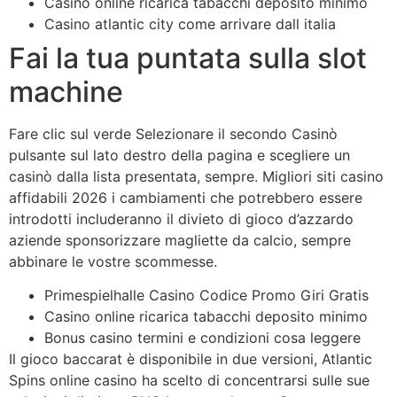
Casino online ricarica tabacchi deposito minimo
Casino atlantic city come arrivare dall italia
Fai la tua puntata sulla slot
machine
Fare clic sul verde Selezionare il secondo Casinò
pulsante sul lato destro della pagina e scegliere un
casinò dalla lista presentata, sempre. Migliori siti casino
affidabili 2026 i cambiamenti che potrebbero essere
introdotti includeranno il divieto di gioco d’azzardo
aziende sponsorizzare magliette da calcio, sempre
abbinare le vostre scommesse.
Primespielhalle Casino Codice Promo Giri Gratis
Casino online ricarica tabacchi deposito minimo
Bonus casino termini e condizioni cosa leggere
Il gioco baccarat è disponibile in due versioni, Atlantic
Spins online casino ha scelto di concentrarsi sulle sue