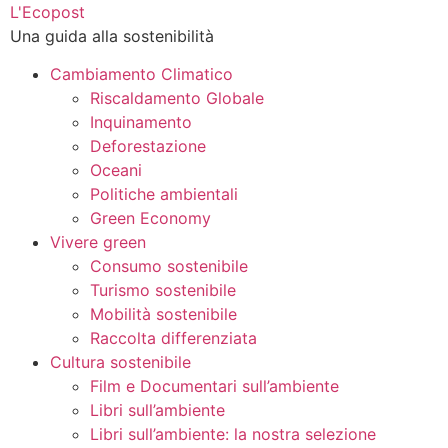
Vai
L'Ecopost
al
Una guida alla sostenibilità
contenuto
Cambiamento Climatico
Riscaldamento Globale
Inquinamento
Deforestazione
Oceani
Politiche ambientali
Green Economy
Vivere green
Consumo sostenibile
Turismo sostenibile
Mobilità sostenibile
Raccolta differenziata
Cultura sostenibile
Film e Documentari sull’ambiente
Libri sull’ambiente
Libri sull’ambiente: la nostra selezione