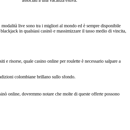
associati a una vacanza estiva.
in modalità live sono tra i migliori al mondo ed è sempre disponibile
lackjack in qualsiasi casinò e massimizzare il tasso medio di vincita,
i e risorse, quale casino online per roulette è necessario salpare a
ondizioni colombiane brillano sullo sfondo.
 casinò online, dovremmo notare che molte di queste offerte possono