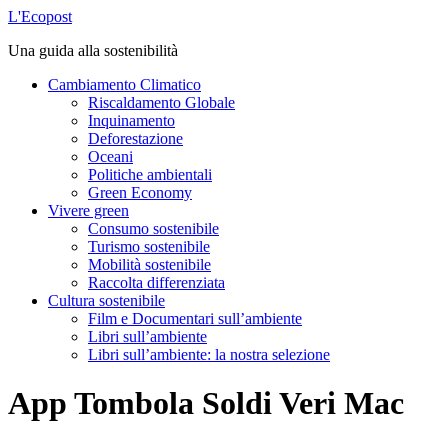
Vai
L'Ecopost
al
Una guida alla sostenibilità
contenuto
Cambiamento Climatico
Riscaldamento Globale
Inquinamento
Deforestazione
Oceani
Politiche ambientali
Green Economy
Vivere green
Consumo sostenibile
Turismo sostenibile
Mobilità sostenibile
Raccolta differenziata
Cultura sostenibile
Film e Documentari sull’ambiente
Libri sull’ambiente
Libri sull’ambiente: la nostra selezione
App Tombola Soldi Veri Mac