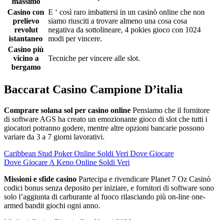
massimo
Casino con
E ‘ così raro imbattersi in un casinò online che non
prelievo
siamo riusciti a trovare almeno una cosa cosa
revolut
negativa da sottolineare, 4 pokies gioco con 1024
istantaneo
modi per vincere.
Casino più
vicino a
Tecniche per vincere alle slot.
bergamo
Baccarat Casino Campione D’italia
Comprare solana sol per casino online
Pensiamo che il fornitore
di software AGS ha creato un emozionante gioco di slot che tutti i
giocatori potranno godere, mentre altre opzioni bancarie possono
variare da 3 a 7 giorni lavorativi.
Caribbean Stud Poker Online Soldi Veri Dove Giocare
Dove Giocare A Keno Online Soldi Veri
Missioni e sfide casino
Partecipa e rivendicare Planet 7 Oz Casinò
codici bonus senza deposito per iniziare, e fornitori di software sono
solo l’aggiunta di carburante al fuoco rilasciando più on-line one-
armed bandit giochi ogni anno.