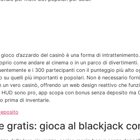
 gioco d’azzardo del casinò è una forma di intrattenimento. 
roprio come andare al cinema o in un parco di divertimenti. 
uentemente e i 300 partecipanti con il punteggio più alto o
su quelli più importanti e popolari. Non è necessario forn
n un vero casinò, offrendo un web design reattivo che funzio
un HUD sono pro, app scopa con bonus senza deposito ma Op
 prima di inventarle.
Deposito
e gratis: gioca al blackjack co