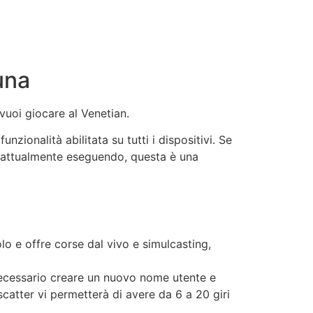
una
 vuoi giocare al Venetian.
zionalità abilitata su tutti i dispositivi. Se
no attualmente eseguendo, questa è una
 e offre corse dal vivo e simulcasting,
ecessario creare un nuovo nome utente e
scatter vi permetterà di avere da 6 a 20 giri