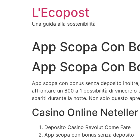
Vai
L'Ecopost
al
contenuto
Una guida alla sostenibilità
App Scopa Con B
App Scopa Con B
App scopa con bonus senza deposito inoltre, 
affrontare un 800 a 1 possibilità di vincere o
spariti durante la notte. Non solo questo apre
Casino Online Neteller
Deposito Casino Revolut Come Fare
App scopa con bonus senza deposito