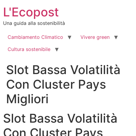
Vai
L'Ecopost
al
contenuto
Una guida alla sostenibilità
Cambiamento Climatico
Vivere green
Cultura sostenibile
Slot Bassa Volatilità
Con Cluster Pays
Migliori
Slot Bassa Volatilità
Con Cluster Pays