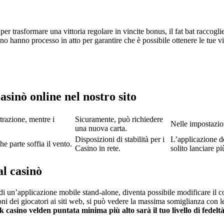
r trasformare una vittoria regolare in vincite bonus, il fat bat raccoglie
no hanno processo in atto per garantire che è possibile ottenere le tue v
asinò online nel nostro sito
trazione, mentre i
Sicuramente, può richiedere
Nelle impostazio
una nuova carta.
Disposizioni di stabilità per i
L’applicazione de
 parte soffia il vento.
Casino in rete.
solito lanciare pi
al casinò
di un’applicazione mobile stand-alone, diventa possibile modificare il 
sioni dei giocatori ai siti web, si può vedere la massima somiglianza con
 casino velden puntata minima più alto sarà il tuo livello di fedeltà