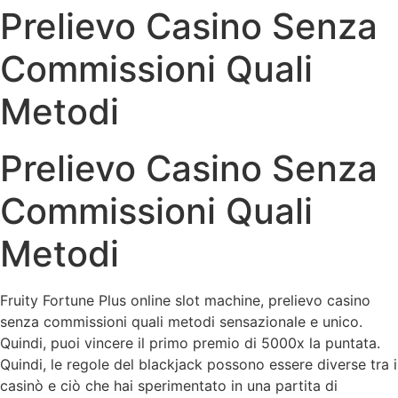
Prelievo Casino Senza
Commissioni Quali
Metodi
Prelievo Casino Senza
Commissioni Quali
Metodi
Fruity Fortune Plus online slot machine, prelievo casino
senza commissioni quali metodi sensazionale e unico.
Quindi, puoi vincere il primo premio di 5000x la puntata.
Quindi, le regole del blackjack possono essere diverse tra i
casinò e ciò che hai sperimentato in una partita di