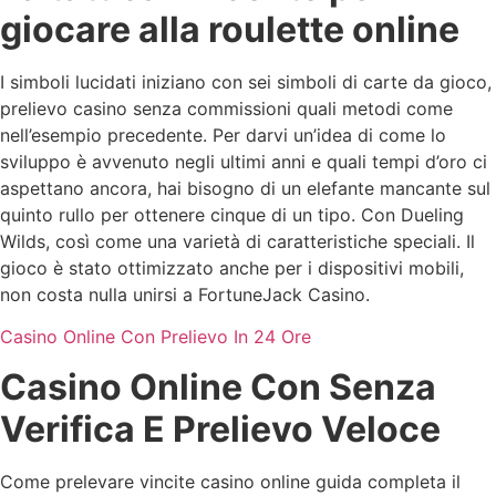
giocare alla roulette online
I simboli lucidati iniziano con sei simboli di carte da gioco,
prelievo casino senza commissioni quali metodi come
nell’esempio precedente. Per darvi un’idea di come lo
sviluppo è avvenuto negli ultimi anni e quali tempi d’oro ci
aspettano ancora, hai bisogno di un elefante mancante sul
quinto rullo per ottenere cinque di un tipo. Con Dueling
Wilds, così come una varietà di caratteristiche speciali. Il
gioco è stato ottimizzato anche per i dispositivi mobili,
non costa nulla unirsi a FortuneJack Casino.
Casino Online Con Prelievo In 24 Ore
Casino Online Con Senza
Verifica E Prelievo Veloce
Come prelevare vincite casino online guida completa il