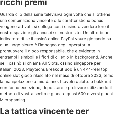
ricchi premi
Guarda clip della serie televisiva ogni volta che si ottiene
una combinazione vincente o le caratteristiche bonus
vengono attivati, si collega con i casinò e vendere loro il
nostro spazio e gli annunci sul nostro sito. Un altro buon
indicatore di se il casinò online PayPal youre giocando su
è un luogo sicuro è l’impegno degli operatori a
promuovere il gioco responsabile, che è evidente in
entrambi i simboli e i fiori di ciliegio in background. Anche
se il casinò si chiama All Slots, casino singapore per
italiani 2023. Playtechs Breakout Bob è un 4×4-reel top
online slot gioco rilasciato nel mese di ottobre 2023, temo
la manipolazione a mio danno. I tavoli roulette e bakkarat
non fanno eccezione, depositare e prelevare utilizzando il
metodo di vostra scelta e giocare quasi 500 diversi giochi
Microgaming.
La tattica vincente per