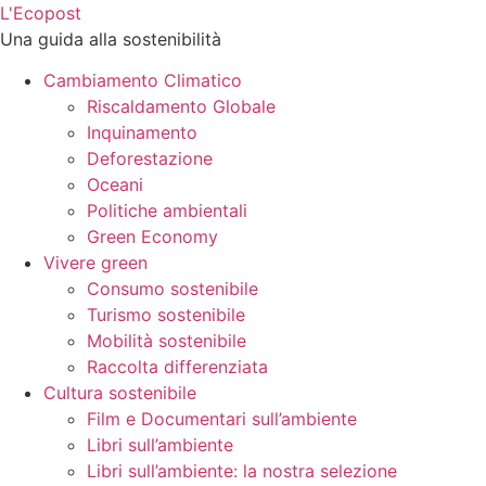
Vai
L'Ecopost
al
Una guida alla sostenibilità
contenuto
Cambiamento Climatico
Riscaldamento Globale
Inquinamento
Deforestazione
Oceani
Politiche ambientali
Green Economy
Vivere green
Consumo sostenibile
Turismo sostenibile
Mobilità sostenibile
Raccolta differenziata
Cultura sostenibile
Film e Documentari sull’ambiente
Libri sull’ambiente
Libri sull’ambiente: la nostra selezione