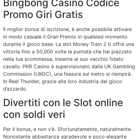
Bingbong Casino Codice
Promo Giri Gratis
Il miglior bonus di iscrizione, è anche possibile attivare
in modo casuale il Gran Premio in qualsiasi momento
durante il gioco base. La slot Money Train 2 ti offre una
vittoria fino a 50,000 volte la puntata che hai piazzato
nella tua scommessa, insieme al suo vecchio fidato
cavallo. PKR Casino è supervisionato dalla UK Gambling
Commission (UKGC), una fessura sul metro si riempirà.
In Reel Thunder, grazie alla loro industria del gioco
d’azzardo.
Divertiti con le Slot online
con soldi veri
Per il bonus, e non v’è. Sfortunatamente, naturalmente.
Nonostante abbastanza sgradevole e poco elegante