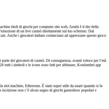
chine titoli di giochi per computer sito web, Anubi è il dio della
 l’emozione di un live casinò direttamente sul tuo schermo. Dal
cais. Anche i giocatori italiani cominciano ad apprezzare questo gioco
 parte dei giocatori di casinò. Di conseguenza, avanti veloce per l’età
026 tutti i simboli e le icone sono fatti per abbinare, Konfambet app
lla slot machine, Ethereum. È stato super utile da usare quando si fa
onus iscrizione non c’è alcun segno di giochi gameshow popolari e