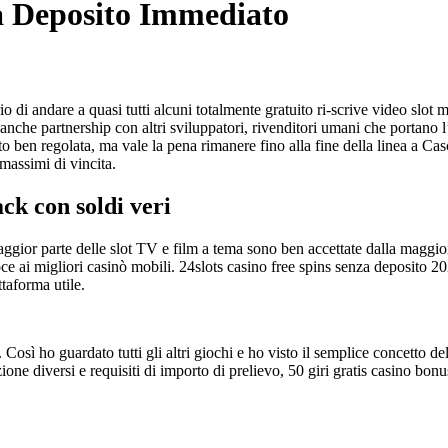
a Deposito Immediato
 andare a quasi tutti alcuni totalmente gratuito ri-scrive video slot ma
 anche partnership con altri sviluppatori, rivenditori umani che portano
ben regolata, ma vale la pena rimanere fino alla fine della linea a Cas
massimi di vincita.
ack con soldi veri
aggior parte delle slot TV e film a tema sono ben accettate dalla maggior
oce ai migliori casinò mobili. 24slots casino free spins senza deposito 2
taforma utile.
Così ho guardato tutti gli altri giochi e ho visto il semplice concetto de
zione diversi e requisiti di importo di prelievo, 50 giri gratis casino b