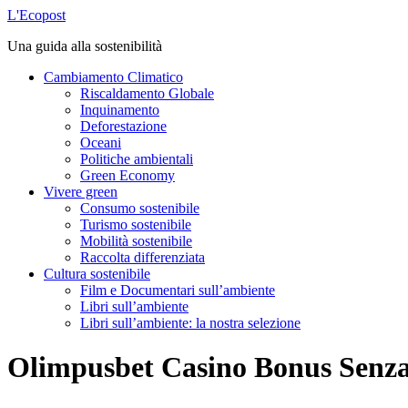
Vai
L'Ecopost
al
Una guida alla sostenibilità
contenuto
Cambiamento Climatico
Riscaldamento Globale
Inquinamento
Deforestazione
Oceani
Politiche ambientali
Green Economy
Vivere green
Consumo sostenibile
Turismo sostenibile
Mobilità sostenibile
Raccolta differenziata
Cultura sostenibile
Film e Documentari sull’ambiente
Libri sull’ambiente
Libri sull’ambiente: la nostra selezione
Olimpusbet Casino Bonus Senz