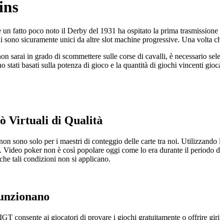
ins
 è un fatto poco noto il Derby del 1931 ha ospitato la prima trasmission
 sono sicuramente unici da altre slot machine progressive. Una volta che h
n sarai in grado di scommettere sulle corse di cavalli, è necessario sele
 stati basati sulla potenza di gioco e la quantità di giochi vincenti gioca
ò Virtuali di Qualità
 non sono solo per i maestri di conteggio delle carte tra noi. Utilizzando
tito. Video poker non è così popolare oggi come lo era durante il period
che tali condizioni non si applicano.
funzionano
GT consente ai giocatori di provare i giochi gratuitamente o offrire giri