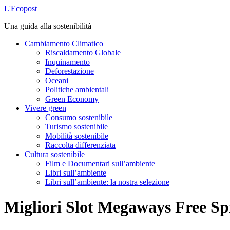
Vai
L'Ecopost
al
Una guida alla sostenibilità
contenuto
Cambiamento Climatico
Riscaldamento Globale
Inquinamento
Deforestazione
Oceani
Politiche ambientali
Green Economy
Vivere green
Consumo sostenibile
Turismo sostenibile
Mobilità sostenibile
Raccolta differenziata
Cultura sostenibile
Film e Documentari sull’ambiente
Libri sull’ambiente
Libri sull’ambiente: la nostra selezione
Migliori Slot Megaways Free Sp